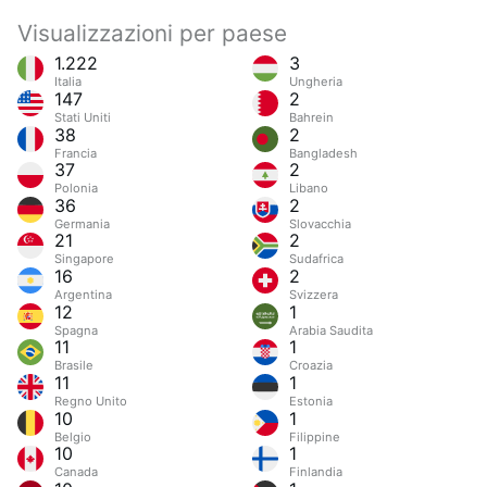
Visualizzazioni per paese
1.222
3
Italia
Ungheria
147
2
Stati Uniti
Bahrein
38
2
Francia
Bangladesh
37
2
Polonia
Libano
36
2
Germania
Slovacchia
21
2
Singapore
Sudafrica
16
2
Argentina
Svizzera
12
1
Spagna
Arabia Saudita
11
1
Brasile
Croazia
11
1
Regno Unito
Estonia
10
1
Belgio
Filippine
10
1
Canada
Finlandia