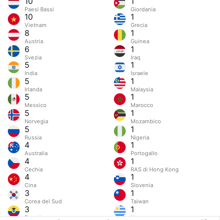
10
1
Paesi Bassi
Giordania
10
1
Vietnam
Grecia
8
1
Austria
Guinea
6
1
Svezia
Iraq
5
1
India
Israele
5
1
Irlanda
Malaysia
5
1
Messico
Marocco
5
1
Norvegia
Mozambico
5
1
Russia
Nigeria
4
1
Australia
Portogallo
4
1
Cechia
RAS di Hong Kong
4
1
Cina
Slovenia
3
1
Corea del Sud
Taiwan
3
1
Ecuador
Uruguay