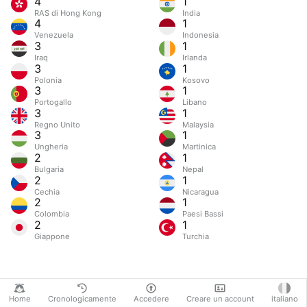
4
1
RAS di Hong Kong
India
4
1
Venezuela
Indonesia
3
1
Iraq
Irlanda
3
1
Polonia
Kosovo
3
1
Portogallo
Libano
3
1
Regno Unito
Malaysia
3
1
Ungheria
Martinica
2
1
Bulgaria
Nepal
2
1
Cechia
Nicaragua
2
1
Colombia
Paesi Bassi
2
1
Giappone
Turchia
Home
Cronologicamente
Accedere
Creare un account
italiano