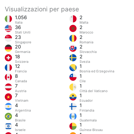
Visualizzazioni per paese
1.056
2
Italia
Malta
36
2
Stati Uniti
Marocco
23
2
Singapore
Romania
20
2
Germania
Slovacchia
18
2
Svizzera
Svezia
12
1
Francia
Bosnia ed Erzegovina
8
1
Canada
Cile
7
1
Austria
Città del Vaticano
7
1
Vietnam
Ecuador
4
1
Argentina
Finlandia
4
1
Brasile
Guatemala
4
1
Israele
Guinea-Bissau