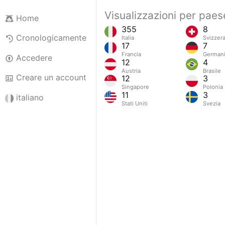
Visualizzazioni per paes
Home
355
8
Cronologicamente
Italia
Svizzer
17
7
Francia
German
Accedere
12
4
Austria
Brasile
Creare un account
12
3
Singapore
Polonia
11
3
italiano
Stati Uniti
Svezia