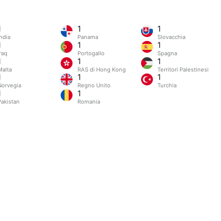
1
1
1
ndia
Panama
Slovacchia
1
1
1
raq
Portogallo
Spagna
1
1
1
Malta
RAS di Hong Kong
Territori Palestinesi
1
1
1
Norvegia
Regno Unito
Turchia
1
1
Pakistan
Romania