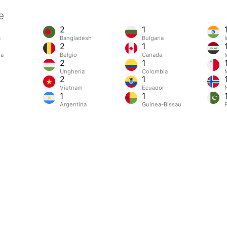
e
2
1
a
Bangladesh
Bulgaria
I
2
1
ia
Belgio
Canada
I
2
1
Ungheria
Colombia
2
1
Vietnam
Ecuador
1
1
Argentina
Guinea-Bissau