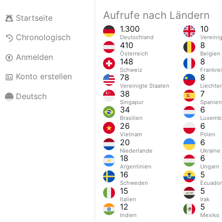
Aufrufe nach Ländern
Startseite
1.300
10
Chronologisch
Deutschland
Vereini
410
8
Österreich
Belgien
Anmelden
148
8
Schweiz
Frankre
Konto erstellen
78
8
Vereinigte Staaten
Liechte
38
7
Deutsch
Singapur
Spanien
34
6
Brasilien
Luxemb
26
6
Vietnam
Polen
20
6
Niederlande
Ukraine
18
6
Argentinien
Ungarn
16
5
Schweden
Ecuador
15
5
Italien
Irak
12
5
Indien
Mexiko