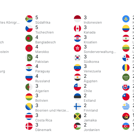
5
3
gtes Königreich
Südafrika
Indonesien
5
3
Tschechien
Kanada
4
3
ich
Bangladesch
Kroatien
4
3
nstein
Marokko
Sonderverwaltungsregion Ho
4
3
Pakistan
Südkorea
4
3
urg
Paraguay
Venezuela
4
2
Russland
Ägypten
3
2
Algerien
Chile
3
2
Bolivien
Estland
3
2
Bosnien und Herzegowina
Finnland
3
2
Costa Rica
Jamaika
3
2
Dänemark
Jordanien