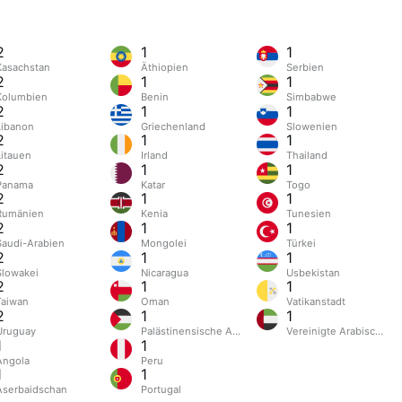
2
1
1
Kasachstan
Äthiopien
Serbien
2
1
1
Kolumbien
Benin
Simbabwe
2
1
1
Libanon
Griechenland
Slowenien
2
1
1
ngkong
Litauen
Irland
Thailand
2
1
1
Panama
Katar
Togo
2
1
1
Rumänien
Kenia
Tunesien
2
1
1
Saudi-Arabien
Mongolei
Türkei
2
1
1
Slowakei
Nicaragua
Usbekistan
2
1
1
Taiwan
Oman
Vatikanstadt
2
1
1
Uruguay
Palästinensische Autonomiegebiete
Vereinigte Arabische E
1
1
Angola
Peru
1
1
Aserbaidschan
Portugal