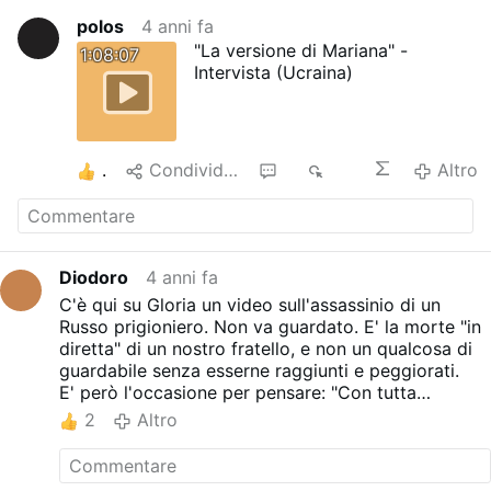
polos
4 anni fa
"La versione di Mariana" -
1:08:07
Intervista (Ucraina)
1
Condividere
1
671
Altro
Diodoro
4 anni fa
C'è qui su Gloria un video sull'assassinio di un
Russo prigioniero. Non va guardato. E' la morte "in
diretta" di un nostro fratello, e non un qualcosa di
guardabile senza esserne raggiunti e peggiorati.
E' però l'occasione per pensare: "Con tutta
probabilità' i veri Malvagi, nel senso di
2
Altro
strutturalmente malvagi, sono coloro che i Regimi
occidentali esaltano come eroi e Vittime, in senso
parareligioso".