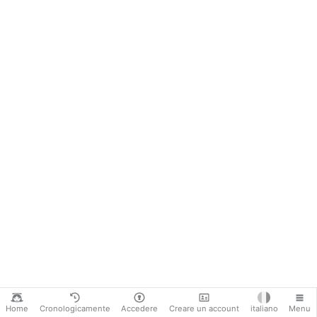
Questa conclusione, peraltro, si impone per il solo
fatto che quegli "eroi sanguinari", e i loro
incensatori in Occidente, lavorano insieme al
sistema del Grande Reset. Lo stesso Reset che dice
con orgoglio che i piccoli non-perfetti o non-voluti
vanno eliminati, che gli anziani (strutturalmente
causa di deficit economico) vanno eliminati, e
soprattutto che la triade Dio/Patria/Famiglia è la
lebbra dell'umanità. Liberté/Egalité/Fraternité deve
sostituirla e trionfare, ovunque, su una popolazione
residuale molto, molto meno numerosa dell'attuale
Home
Cronologicamente
Accedere
Creare un account
italiano
Menu