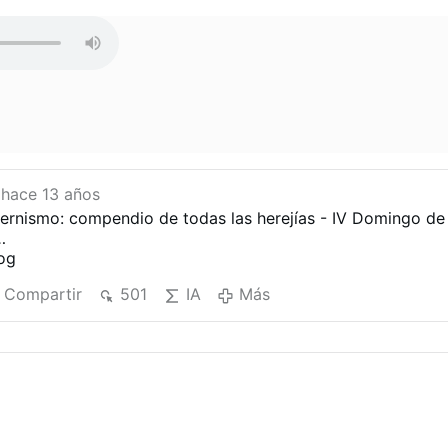
hace 13 años
dernismo: compendio de todas las herejías - IV Domingo de
…
log
Compartir
501
IA
Más