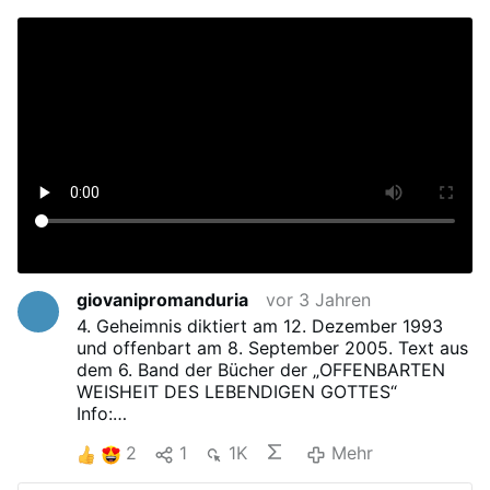
giovanipromanduria
vor 3 Jahren
4. Geheimnis diktiert am 12. Dezember 1993
und offenbart am 8. September 2005. Text aus
dem 6. Band der Bücher der „OFFENBARTEN
WEISHEIT DES LEBENDIGEN GOTTES“
Info:
OPERA D'AMORE GIOVENTU' E RIPARAZIONE
2
1
1K
Mehr
www.verginedelleucaristia.net
Giovanipromanduria – I giovani con la