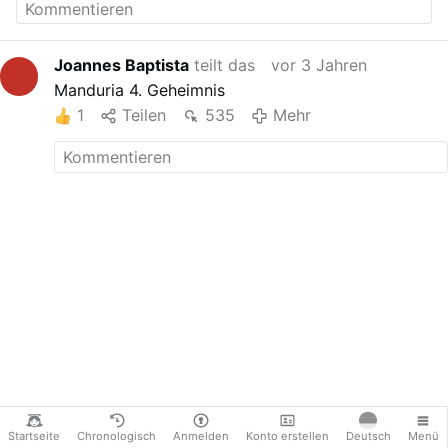
Vergine dell Eucaristia
manduriapparitions.blogspot.com
giovanipromanduria@gmail.com
Joannes Baptista
teilt das
vor 3 Jahren
Facebook: Piccoli figli della Vergine
Manduria 4. Geheimnis
dell'Eucaristia
Whatsapp: 347 4202257
1
Teilen
535
Mehr
Youtube:
youtube.com/c/giovaniprom...
Startseite
Chronologisch
Anmelden
Konto erstellen
Deutsch
Menü