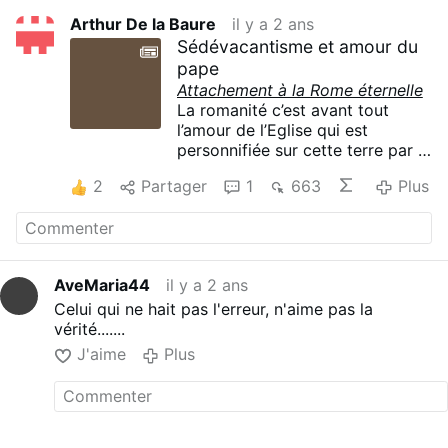
Arthur De la Baure
il y a 2 ans
Sédévacantisme et amour du
pape
Attachement à la Rome éternelle
La romanité c’est avant tout
l’amour de l’Eglise qui est
personnifiée sur cette terre par la
personne du pape. La romanité
2
Partager
1
663
Plus
c’est l’ultramontanisme qui peut
se résumer par la perception du
monde à travers « les lunettes
romaines » .
Alors plus on nous accuse de ne
AveMaria44
il y a 2 ans
pas reconnaître les "papes
Celui qui ne hait pas l'erreur, n'aime pas la
conciliaires " et donc de de
vérité.......
désobéir aux usurpateus, de ne
pas aimer les usurpateurs, plus
J'aime
Plus
nous devons témoigner de notre
romanité,
romanitas
, c’est-à-dire
de notre attachement aux
véritables Papes et à leurs