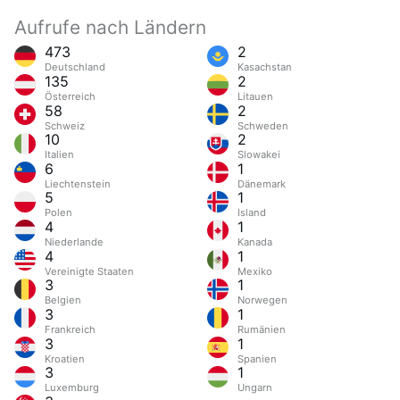
Aufrufe nach Ländern
473
2
Deutschland
Kasachstan
135
2
Österreich
Litauen
58
2
Schweiz
Schweden
10
2
Italien
Slowakei
6
1
Liechtenstein
Dänemark
5
1
Polen
Island
4
1
Niederlande
Kanada
4
1
Vereinigte Staaten
Mexiko
3
1
Belgien
Norwegen
3
1
Frankreich
Rumänien
3
1
Kroatien
Spanien
3
1
Luxemburg
Ungarn