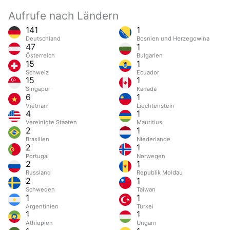
Aufrufe nach Ländern
141
1
Deutschland
Bosnien und Herzegowina
47
1
Österreich
Bulgarien
15
1
Schweiz
Ecuador
15
1
Singapur
Kanada
6
1
Vietnam
Liechtenstein
4
1
Vereinigte Staaten
Mauritius
2
1
Brasilien
Niederlande
2
1
Portugal
Norwegen
2
1
Russland
Republik Moldau
2
1
Schweden
Taiwan
1
1
Argentinien
Türkei
1
1
Äthiopien
Ungarn