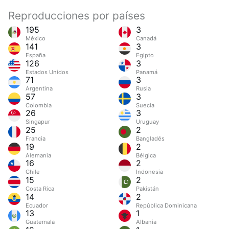
Reproducciones por países
195
3
México
Canadá
141
3
España
Egipto
126
3
Estados Unidos
Panamá
71
3
Argentina
Rusia
57
3
Colombia
Suecia
26
3
Singapur
Uruguay
25
2
Francia
Bangladés
19
2
Alemania
Bélgica
16
2
Chile
Indonesia
15
2
Costa Rica
Pakistán
14
2
Ecuador
República Dominicana
13
1
Guatemala
Albania