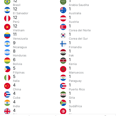
12
1
Brasil
Arabia Saudita
12
1
El Salvador
Australia
12
1
Perú
Austria
12
1
Vietnam
Corea del Norte
11
1
Venezuela
Corea del Sur
9
1
Nicaragua
Finlandia
8
1
Honduras
Irak
6
1
Bolivia
Kenia
5
1
Filipinas
Marruecos
5
1
Italia
Paraguay
4
1
China
Puerto Rico
4
1
Cuba
Siria
4
1
India
Sudáfrica
4
1
RU
Túnez