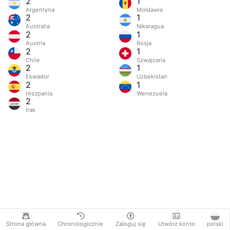
2
1
Argentyna
Mołdawia
2
1
Australia
Nikaragua
2
1
Austria
Rosja
2
1
Chile
Szwajcaria
2
1
Ekwador
Uzbekistan
2
1
Hiszpania
Wenezuela
2
Irak
Strona główna
Chronologicznie
Zaloguj się
Utwórz konto
polski