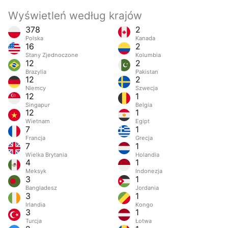
Wyświetleń według krajów
378
2
Polska
Kanada
16
2
Stany Zjednoczone
Kolumbia
12
2
Brazylia
Pakistan
12
2
Niemcy
Szwecja
12
1
Singapur
Belgia
12
1
Wietnam
Egipt
7
1
Francja
Grecja
7
1
Wielka Brytania
Holandia
4
1
Meksyk
Indonezja
3
1
Bangladesz
Jordania
3
1
Irlandia
Kongo
3
1
Turcja
Łotwa