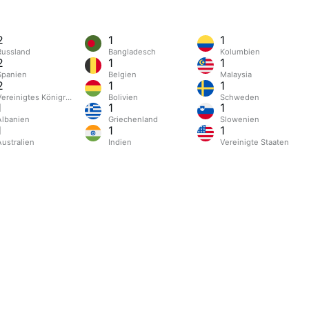
2
1
1
Russland
Bangladesch
Kolumbien
2
1
1
Spanien
Belgien
Malaysia
2
1
1
Vereinigtes Königreich
Bolivien
Schweden
1
1
1
Albanien
Griechenland
Slowenien
1
1
1
Australien
Indien
Vereinigte Staaten