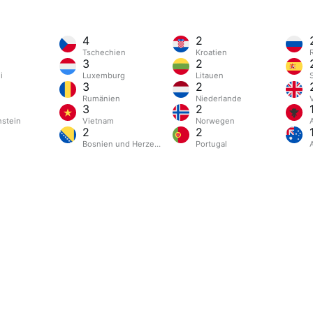
4
2
Tschechien
Kroatien
3
2
i
Luxemburg
Litauen
3
2
Rumänien
Niederlande
3
2
nstein
Vietnam
Norwegen
2
2
Bosnien und Herzegowina
Portugal