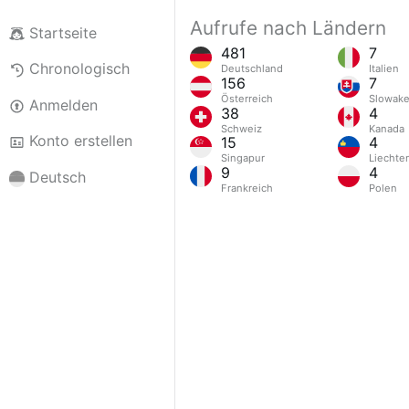
Aufrufe nach Ländern
Startseite
481
7
Chronologisch
Deutschland
Italien
156
7
Österreich
Slowake
Anmelden
38
4
Schweiz
Kanada
Konto erstellen
15
4
Singapur
Liechte
9
4
Deutsch
Frankreich
Polen