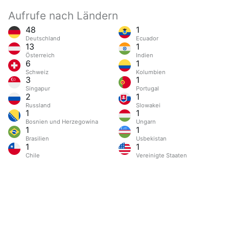
Aufrufe nach Ländern
48
1
Deutschland
Ecuador
13
1
Österreich
Indien
6
1
Schweiz
Kolumbien
3
1
Singapur
Portugal
2
1
Russland
Slowakei
1
1
Bosnien und Herzegowina
Ungarn
1
1
Brasilien
Usbekistan
1
1
Chile
Vereinigte Staaten