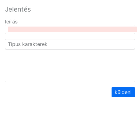
Jelentés
leírás
küldeni