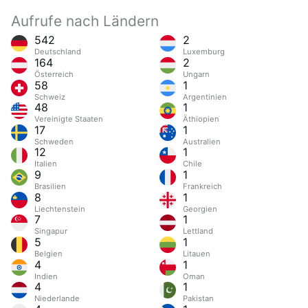
Aufrufe nach Ländern
542
2
Deutschland
Luxemburg
164
2
Österreich
Ungarn
58
1
Schweiz
Argentinien
48
1
Vereinigte Staaten
Äthiopien
17
1
Schweden
Australien
12
1
Italien
Chile
9
1
Brasilien
Frankreich
8
1
Liechtenstein
Georgien
7
1
Singapur
Lettland
5
1
Belgien
Litauen
4
1
Indien
Oman
4
1
Niederlande
Pakistan