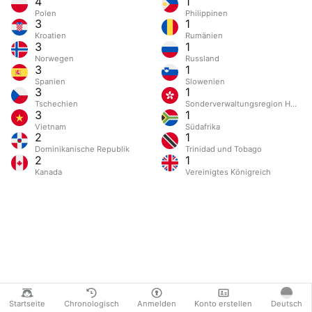
4
1
Polen
Philippinen
3
1
Kroatien
Rumänien
3
1
Norwegen
Russland
3
1
Spanien
Slowenien
3
1
Tschechien
Sonderverwaltungsregion Hongk
3
1
Vietnam
Südafrika
2
1
Dominikanische Republik
Trinidad und Tobago
2
1
Kanada
Vereinigtes Königreich
Startseite
Chronologisch
Anmelden
Konto erstellen
Deutsch