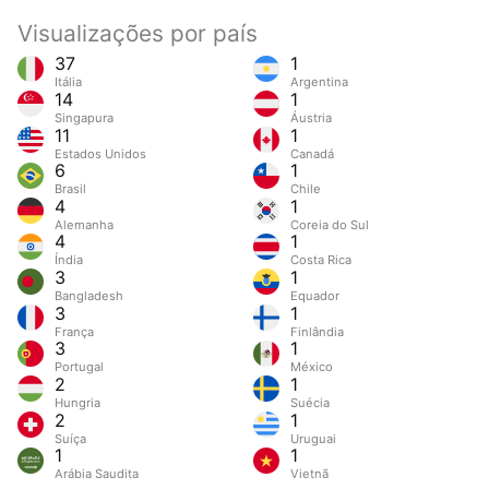
Visualizações por país
37
1
Itália
Argentina
14
1
Singapura
Áustria
11
1
Estados Unidos
Canadá
6
1
Brasil
Chile
4
1
Alemanha
Coreia do Sul
4
1
Índia
Costa Rica
3
1
Bangladesh
Equador
3
1
França
Finlândia
3
1
Portugal
México
2
1
Hungria
Suécia
2
1
Suíça
Uruguai
1
1
Arábia Saudita
Vietnã