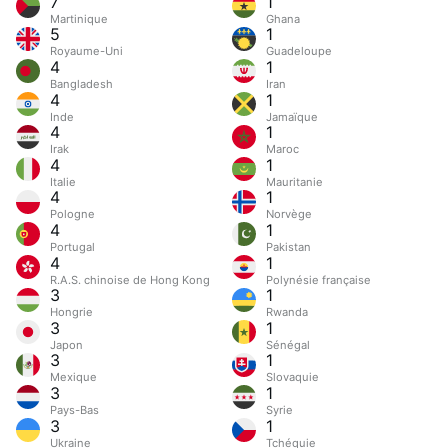
7
1
Martinique
Ghana
5
1
Royaume-Uni
Guadeloupe
4
1
Bangladesh
Iran
4
1
Inde
Jamaïque
4
1
Irak
Maroc
4
1
Italie
Mauritanie
4
1
Pologne
Norvège
4
1
Portugal
Pakistan
4
1
R.A.S. chinoise de Hong Kong
Polynésie française
3
1
Hongrie
Rwanda
3
1
Japon
Sénégal
3
1
Mexique
Slovaquie
3
1
Pays-Bas
Syrie
3
1
Ukraine
Tchéquie