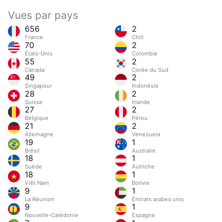
Vues par pays
656
2
France
Chili
70
2
États-Unis
Colombie
55
2
Canada
Corée du Sud
49
2
Singapour
Indonésie
28
2
Suisse
Irlande
27
2
Belgique
Pérou
21
2
Allemagne
Venezuela
19
1
Brésil
Australie
18
1
Suède
Autriche
18
1
Viêt Nam
Bolivie
9
1
La Réunion
Émirats arabes unis
9
1
Nouvelle-Calédonie
Espagne