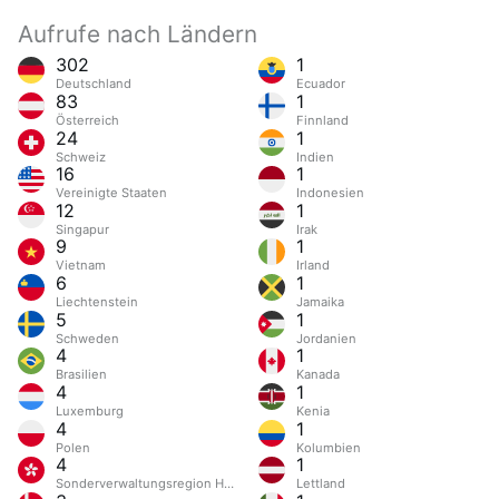
Aufrufe nach Ländern
302
1
Deutschland
Ecuador
83
1
Österreich
Finnland
24
1
Schweiz
Indien
16
1
Vereinigte Staaten
Indonesien
12
1
Singapur
Irak
9
1
Vietnam
Irland
6
1
Liechtenstein
Jamaika
5
1
Schweden
Jordanien
4
1
Brasilien
Kanada
4
1
Luxemburg
Kenia
4
1
Polen
Kolumbien
4
1
Sonderverwaltungsregion Hongkong
Lettland