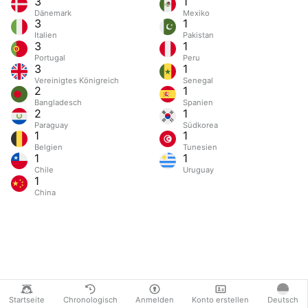
3
1
Dänemark
Mexiko
3
1
Italien
Pakistan
3
1
Portugal
Peru
3
1
Vereinigtes Königreich
Senegal
2
1
Bangladesch
Spanien
2
1
Paraguay
Südkorea
1
1
Belgien
Tunesien
1
1
Chile
Uruguay
1
China
Startseite
Chronologisch
Anmelden
Konto erstellen
Deutsch