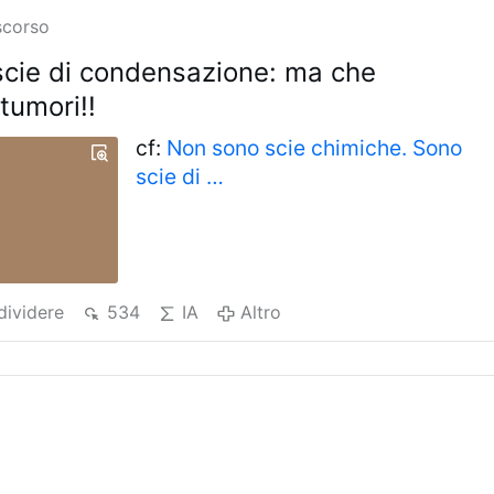
scorso
scie di condensazione: ma che
tumori!!
cf:
Non sono scie chimiche. Sono
scie di …
ividere
534
IA
Altro