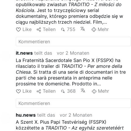
opublikowało zwiastun
TRADITIO - Z miłości do
Kościoła
. Jest to trzyczęściowy serial
dokumentalny, którego premiera odbędzie się w
ciągu najbliższych trzech niedziel. Film,
wyprodukowany we współpracy z Domem
Like
Teilen
755
Mehr
Generalnym FSSPX w ciągu dwóch lat, śledzi losy
kapłanów, seminarzystów, szkół, misji i
apostolatów Bractwa na całym świecie. Zwiastun
skupia się na powołaniu kapłańskim i służbie
it.news
teilt das
vor 2 Monaten
Kościołowi. Wydaje się unikać jakiejkolwiek krytyki
La Fraternità Sacerdotale San Pio X (FSSPX) ha
hierarchii kościelnej.
rilasciato il trailer di
TRADITIO - Per amore della
Chiesa
. Si tratta di una serie di documentari in tre
parti che sarà presentata in anteprima nelle
prossime tre domeniche. Prodotto in
collaborazione con la Casa Generalizia della FSSPX
Like
Teilen
368
Mehr
nel corso di due anni, il film segue i sacerdoti, i
seminaristi, le scuole, le missioni e gli apostolati
della Fraternità in tutto il mondo. Il trailer si
concentra sulla vocazione sacerdotale e sul
hu.news
teilt das
vor 2 Monaten
servizio alla Chiesa. Sembra evitare qualsiasi critica
A Szent X. Pius Papi Testvériség (FSSPX)
alla gerarchia della Chiesa.
közzétette a
TRADITIO - Az egyház szeretetéért