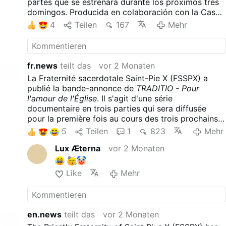
partes que se estrenará durante los próximos tres
domingos. Producida en colaboración con la Casa
General de la FSSPX a lo largo de dos años, la
4
Teilen
167
Mehr
película sigue a los sacerdotes, seminaristas,
colegios, misiones y apostolados de la Fraternidad
en todo el mundo. El tráiler se centra en la
vocación sacerdotal y el servicio a la Iglesia.
fr.news
teilt das
vor 2 Monaten
Parece evitar cualquier crítica a la jerarquía
La Fraternité sacerdotale Saint-Pie X (FSSPX) a
eclesiástica.
publié la bande-annonce de
TRADITIO - Pour
l'amour de l'Église
. Il s'agit d'une série
documentaire en trois parties qui sera diffusée
pour la première fois au cours des trois prochains
dimanches. Réalisé en coopération avec la Maison
5
Teilen
1
823
Mehr
générale de la FSSPX pendant deux ans, le film suit
Lux Æterna
vor 2 Monaten
les prêtres, les séminaristes, les écoles, les missions
et les apostolats de la Fraternité dans le monde
entier. La bande-annonce met l'accent sur la
Like
Mehr
vocation sacerdotale et le service à l'Église. Elle
semble éviter toute critique de la hiérarchie de
l'Église.
en.news
teilt das
vor 2 Monaten