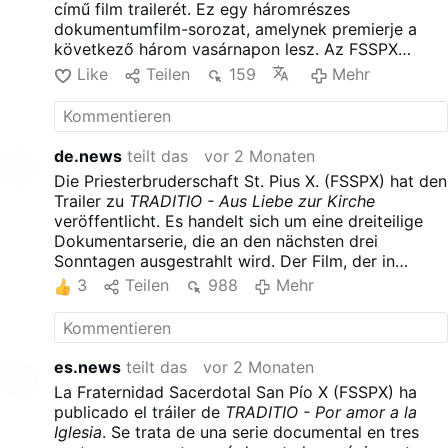
című film trailerét. Ez egy háromrészes
dokumentumfilm-sorozat, amelynek premierje a
következő három vasárnapon lesz. Az FSSPX
Generális Házával együttműködésben két éven
Like
Teilen
159
Mehr
keresztül készült film a Testvériség papjait,
szeminaristáit, iskoláit, misszióit és apostolkodásait
követi nyomon szerte a világon. A trailer a papi
hivatásra és az egyház szolgálatára összpontosít.
de.news
teilt das
vor 2 Monaten
Úgy tűnik, hogy kerüli az egyházi hierarchia
Die Priesterbruderschaft St. Pius X. (FSSPX) hat den
kritikáját.
Trailer zu
TRADITIO - Aus Liebe zur Kirche
veröffentlicht. Es handelt sich um eine dreiteilige
Dokumentarserie, die an den nächsten drei
Sonntagen ausgestrahlt wird. Der Film, der in
Zusammenarbeit mit dem Generalhaus der FSSPX
3
Teilen
988
Mehr
über zwei Jahre hinweg produziert wurde, begleitet
die Priester, Seminaristen, Schulen, Missionen und
Apostolate der Bruderschaft auf der ganzen Welt.
Der Trailer konzentriert sich auf die priesterliche
es.news
teilt das
vor 2 Monaten
Berufung und den Dienst an der Kirche. Er scheint
La Fraternidad Sacerdotal San Pío X (FSSPX) ha
jegliche Kritik an der Kirchenhierarchie zu
publicado el tráiler de
TRADITIO - Por amor a la
vermeiden.
Iglesia
. Se trata de una serie documental en tres