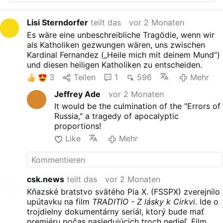
Lisi Sterndorfer
teilt das
vor 2 Monaten
Es wäre eine unbeschreibliche Tragödie, wenn wir
als Katholiken gezwungen wären, uns zwischen
Kardinal Fernandez („Heile mich mit deinem Mund“)
und diesen heiligen Katholiken zu entscheiden.
3
Teilen
1
596
Mehr
Jeffrey Ade
vor 2 Monaten
It would be the culmination of the "Errors of
Russia," a tragedy of apocalyptic
proportions!
Like
Mehr
csk.news
teilt das
vor 2 Monaten
Kňazské bratstvo svätého Pia X. (FSSPX) zverejnilo
upútavku na film
TRADITIO - Z lásky k Cirkvi
. Ide o
trojdielny dokumentárny seriál, ktorý bude mať
premiéru počas nasledujúcich troch nedieľ. Film,