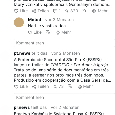
ktorý vznikal v spolupráci s Generálnym domom
FSSPX počas dvoch rokov, sleduje kňazov,
Like
Teilen
1
820
Mehr
seminaristov, školy, misie a apoštoláty Bratstva po
Metod
vor 2 Monaten
celom svete. Upútavka sa zameriava na kňazské
povolanie a službu Cirkvi. Zdá sa, že sa vyhýba
Naď je vlastizradca
akejkoľvek kritike cirkevnej hierarchie.
Like
Mehr
pt.news
teilt das
vor 2 Monaten
A Fraternidade Sacerdotal São Pio X (FSSPX)
lançou o trailer de
TRADITIO - Por Amor à Igreja
.
Trata-se de uma série de documentários em três
partes, a estrear nos próximos três domingos.
Produzido em cooperação com a Casa Geral da
FSSPX ao longo de dois anos, o filme segue os
Like
Teilen
73
Mehr
padres, seminaristas, escolas, missões e
apostolados da Fraternidade em todo o mundo. O
trailer centra-se na vocação sacerdotal e no
serviço à Igreja. Parece evitar qualquer crítica à
pl.news
teilt das
vor 2 Monaten
hierarquia da Igreja.
Bractwo Kapłańskie Świętego Piusa X (FSSPX)