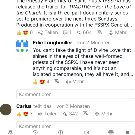
The Priestly Fraternity of Saint Pius X (FSSPX) has
released the trailer for
TRADITIO – For the Love of
the Church
. It is a three-part documentary series
set to premiere over the next three Sundays.
Produced in cooperation with the FSSPX General
House over two years, the film follows the
6
Teilen
1
664
Mehr
Fraternity's priests, seminarians, schools, missions,
Edie Loughmiller
vor 2 Monaten
and apostolates around the world. The trailer
focuses on the priestly vocation and service to the
You can't fake the light of Divine Love that
Church. It seems to avoid any criticism of the
shines in the eyes of these well-formed
Church hierarchy.
priests of the SSPX. I have never seen
anything comparable, and it's not an
isolated phenomenon, they all have it, and
it's such a joy to be around. It's contagious,
4
Mehr
too.
Carlus
teilt das
vor 2 Monaten
7
Teilen
342
Mehr