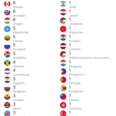
6
1
Kanada
Israel
6
1
Slowakei
Jemen
6
1
Ungarn
Jordanien
5
1
Kasachstan
Kirgisistan
5
1
Litauen
Kroatien
5
1
Russland
Lettland
5
1
Südafrika
Palästinensische Autonomiegebi
4
1
Jamaika
Paraguay
4
1
Luxemburg
Philippinen
3
1
Ägypten
Portugal
3
1
Bulgarien
Simbabwe
3
1
Ecuador
Taiwan
3
1
Kenia
Tunesien
3
1