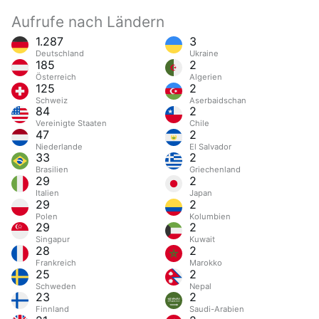
Aufrufe nach Ländern
1.287
3
Deutschland
Ukraine
185
2
Österreich
Algerien
125
2
Schweiz
Aserbaidschan
84
2
Vereinigte Staaten
Chile
47
2
Niederlande
El Salvador
33
2
Brasilien
Griechenland
29
2
Italien
Japan
29
2
Polen
Kolumbien
29
2
Singapur
Kuwait
28
2
Frankreich
Marokko
25
2
Schweden
Nepal
23
2
Finnland
Saudi-Arabien