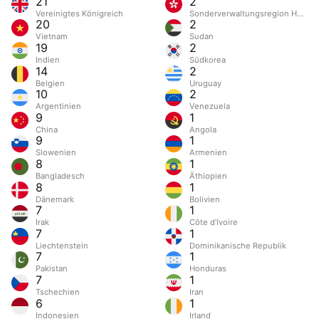
21
2
Vereinigtes Königreich
Sonderverwaltungsregion Hongk
20
2
Vietnam
Sudan
19
2
Indien
Südkorea
14
2
Belgien
Uruguay
10
2
Argentinien
Venezuela
9
1
China
Angola
9
1
Slowenien
Armenien
8
1
Bangladesch
Äthiopien
8
1
Dänemark
Bolivien
7
1
Irak
Côte d’Ivoire
7
1
Liechtenstein
Dominikanische Republik
7
1
Pakistan
Honduras
7
1
Tschechien
Iran
6
1
Indonesien
Irland