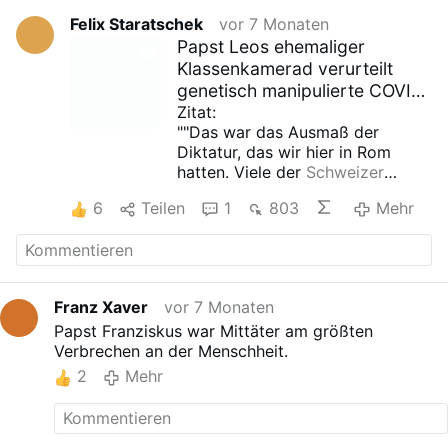
Felix Staratschek
vor 7 Monaten
Papst Leos ehemaliger
Klassenkamerad verurteilt
genetisch manipulierte COVID-
Impfungen als 'neue Sünde'
Zitat:
""Das war das Ausmaß der
Diktatur, das wir hier in Rom
hatten. Viele der
Schweizer
Wachen gingen
weg, anstatt sich
6
Teilen
1
803
Mehr
impfen zu lassen", sagte Thomas.
"Und das zu Recht, denn 2008
listete Papst Benedikt '
sieben
neue Sünden
' auf. Eine davon
betraf genetische Modifikation
Franz Xaver
vor 7 Monaten
und Gentechnik des Menschen,
Papst Franziskus war Mittäter am größten
die Injektion von experimentellen
Verbrechen an der Menschheit.
Medikamenten (in) den
Menschen."
2
Mehr
Alles lesen:
Englischer Artikel, kann
automatisch übersetzt werden: