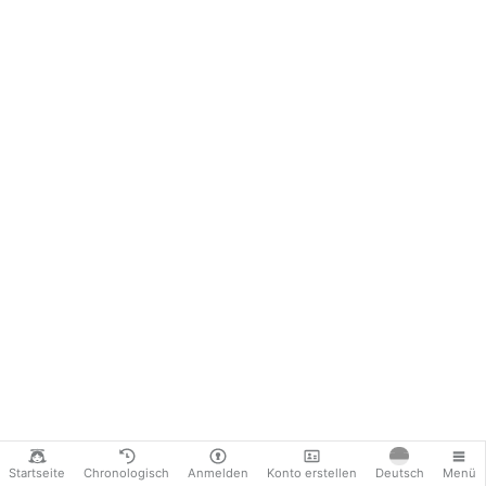
https://
lifesitenews.com/…es-
genetically-manipulated- …
Bild evt. anklicken um alles zu
lesen.
Startseite
Chronologisch
Anmelden
Konto erstellen
Deutsch
Menü