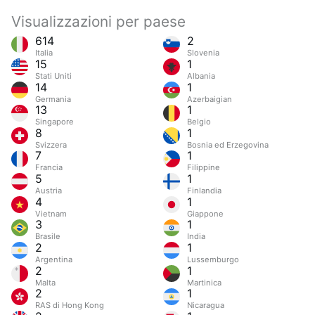
Visualizzazioni per paese
614
2
Italia
Slovenia
15
1
Stati Uniti
Albania
14
1
Germania
Azerbaigian
13
1
Singapore
Belgio
8
1
Svizzera
Bosnia ed Erzegovina
7
1
Francia
Filippine
5
1
Austria
Finlandia
4
1
Vietnam
Giappone
3
1
Brasile
India
2
1
Argentina
Lussemburgo
2
1
Malta
Martinica
2
1
RAS di Hong Kong
Nicaragua