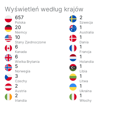
Wyświetleń według krajów
657
2
Polska
Szwecja
20
1
Niemcy
Australia
10
1
Stany Zjednoczone
Dania
6
1
Kanada
Francja
6
1
Wielka Brytania
Holandia
5
1
Norwegia
Libia
3
1
Czechy
Litwa
2
1
Austria
Ukraina
2
1
Irlandia
Włochy