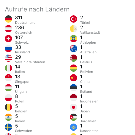
Aufrufe nach Ländern
811
2
Deutschland
Türkei
236
2
Österreich
Vatikanstadt
107
1
Schweiz
Äthiopien
33
1
Russland
Australien
29
1
Vereinigte Staaten
Belarus
14
1
Italien
Bolivien
13
1
Singapur
China
11
1
Ungarn
Estland
8
1
Polen
Indonesien
5
1
Belgien
Japan
5
1
Indien
Jordanien
5
1
Schweden
Kasachstan