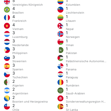
5
1
Vereinigtes Königreich
Kolumbien
4
1
Brasilien
Liechtenstein
4
1
Frankreich
Litauen
4
1
Vietnam
Nepal
3
1
Luxemburg
Norwegen
3
1
Niederlande
Oman
3
1
Philippinen
Pakistan
3
1
Slowenien
Palästinensische Autonomiegebi
3
1
Spanien
Panama
3
1
Tschechien
Paraguay
2
1
Algerien
Rumänien
2
1
Argentinien
Saudi-Arabien
2
1
Bosnien und Herzegowina
Sonderverwaltungsregion Hongk
2
1
Chile
Sri Lanka