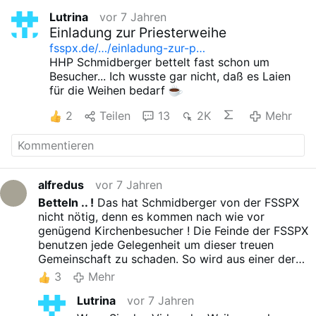
Lutrina
vor 7 Jahren
Einladung zur Priesterweihe
fsspx.de/…/einladung-zur-p…
HHP Schmidberger bettelt fast schon um
Besucher... Ich wusste gar nicht, daß es Laien
für die Weihen bedarf
2
Teilen
13
2K
Mehr
alfredus
vor 7 Jahren
Betteln .. !
Das hat Schmidberger von der FSSPX
nicht nötig, denn es kommen nach wie vor
genügend Kirchenbesucher ! Die Feinde der FSSPX
benutzen jede Gelegenheit um dieser treuen
Gemeinschaft zu schaden. So wird aus einer der
wichtigen
Einladungen
ein
Betteln .. !
An der
3
Mehr
Gläubigkeit der FSSPX-Anhänger, kann sich so
Lutrina
vor 7 Jahren
mancher Christ ein Stück abschneiden !