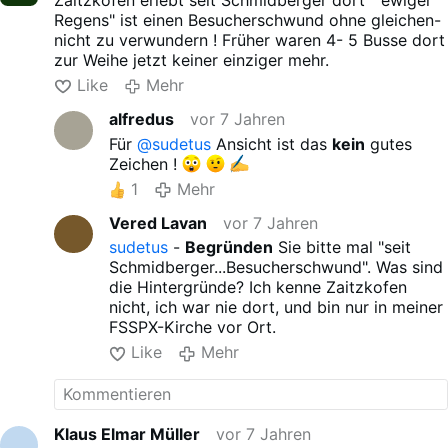
Zaitzkofen erlebt seit Schmidberger dort " ewiger
Regens" ist einen Besucherschwund ohne gleichen-
nicht zu verwundern ! Früher waren 4- 5 Busse dort
zur Weihe jetzt keiner einziger mehr.
Like
Mehr
alfredus
vor 7 Jahren
Für
@sudetus
Ansicht ist das
kein
gutes
Zeichen !
1
Mehr
Vered Lavan
vor 7 Jahren
sudetus
-
Begründen
Sie bitte mal "seit
Schmidberger...Besucherschwund". Was sind
die Hintergründe? Ich kenne Zaitzkofen
nicht, ich war nie dort, und bin nur in meiner
FSSPX-Kirche vor Ort.
Like
Mehr
Klaus Elmar Müller
vor 7 Jahren