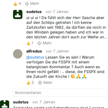
4
Mehr
sudetus
vor 7 Jahren
ui ui ui ! Da fühlt sich der Herr Sascha aber
auf den Schlips getreten ! ich kenne
Zaitzkofen seit 1982, da dürften sie noch in
den Windeln gelegen haben und ich war in
den letzten Jahren dort auch zur Weihe und
habe nie einen Bus dort gesehen ! Mag sein
1
Mehr
das heure mal wieder einer da war, früher
alfredus
vor 7 Jahren
waren es 5-6, davon st man heute weit
entfernt. Es ist ja schön das sie so viel
@sudetus
Lassen Sie es sein ! Warum
Wahrheit in sich haben und andere als
verfolgen Sie die FSSPX mit einem
Lügner bezeichnen- mich kratzt das nicht im
belanglosen Kommentar ? Auch wenn es
geringsten !
Ihnen nicht gefällt : .. diese, die FSSPX sind
die Zukunft der Kirche !
5
Mehr
sudetus
vor 7 Jahren