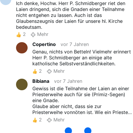
Ich denke, Hochw. Herr P. Schmidberger riet den
Laien dringend, sich die Gnaden einer Teilnahme
nicht entgehen zu lassen. Auch ist das
Glaubenszeugnis der Laien für unsere hl. Kirche
bedeutsam.
2
Mehr
Copertino
vor 7 Jahren
Genau, nichts von Betteln! Vielmehr erinnert
Herr P. Schmidberger an einige alte
katholische Selbstverständlichkeiten.
2
Mehr
Bibiana
vor 7 Jahren
Gewiss ist die Teilnahme der Laien an einer
Priesterweihe auch für sie (Primiz-Segen)
eine Gnade.
Glaube aber nicht, dass sie zur
Priesterweihe vonnöten ist. Wie ein Priester
zur Feier des heiligen Messopfers auch
nicht
2
Mehr
der Laien bedarf. Priester - Messe, welch
grosses Geheimnis.