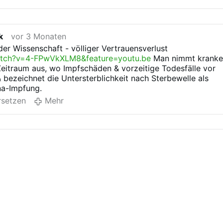
staatlichen und nichtstaatlichen Akteuren und Ebenen
 in der Öffentlichkeit Stefan Kohn so angehen?
sowie im EU-Kontext“
n dass Frau Hoppermann als Ausschussvorsitzende nicht
Wie Beate Pfeil mir gestern (21.4.2026) Nachmittag
 und Axel Müller zurechtweist?
mitteilte, wurde – aus bisher nicht bekannten Gründen
k
vor 3 Monaten
der Vorschlag, mich anzuhören, mehrheitlich abgelehnt
er Wissenschaft - völliger Vertrauensverlust
Die …
Mehr
tch?v=4-FPwVkXLM8&feature=youtu.be
Man nimmt krank
Zeitraum aus, wo Impfschäden & vorzeitige Todesfälle vor
& bezeichnet die Untersterblichkeit nach Sterbewelle als
na-Impfung.
setzen
Mehr