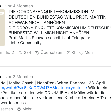
k
vor 4 Monaten
DIE CORONA-ENQUÊTE-KOMMISSION IM
DEUTSCHEN BUNDESTAG WILL PROF. MARTIN
SCHWAB NICHT ANHÖREN
DIE CORONA-ENQUÊTE-KOMMISSION IM DEUTSCHE
BUNDESTAG WILL MICH NICHT ANHÖREN
Prof. Martin Schwab schreibt auf Telegram:
Liebe Community,
Am Donnerstag, den 23.4.2026 findet im Deutschen
en
2
284
Übersetzen
KI
Mehr
Bundestag eine nichtöffentliche Sitzung der
Arbeitsgruppe 1 der Corona-Enquête-Kommission des
Deutschen Bundestages statt. Diese Arbeitsgruppe
befasst sich mit spezifisch rechtlichen Fragen. Eines
der Mitglieder dieser Kommission ist Dr. Beate Pfeil. Si
k
vor 3 Monaten
ist eine der drei Sachverständigen, die dem Plenum
dieser Kommission auf Vorschlag der AfD angehören.
ade | Maike Gosch | NachDenkSeiten-Podcast | 28. April
Beate Pfeil hatte in der Arbeitsgruppe vorgeschlagen,
om/watch?v=6dKaGGW41ZA&feature=youtu.be
Würde ein
mich in der Sitzung am 23.4.2026 als Sachverständig
D-Politiker so reden wie CDU-MdB Axel Müller würde die
anzuhören. Als Thema der Sitzung ist Folgendes
hochkochen über die verkommene Kirche oder eine AfD die
vorgesehen:
n werden muss.
„Zusammenarbeit und Koordination zwischen allen
abe Erfahrung mit Menschen die Missbrauch erlitten hätten.
setzen
Mehr