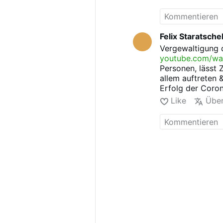
Wie kann er dann
Wie kann es sei
sofort eingreift
Felix Staratsche
Vergewaltigung d
youtube.com/wa
Personen, lässt 
allem auftreten 
Erfolg der Coro
Like
Über