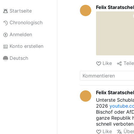
Felix Staratsche
Startseite
Chronologisch
Anmelden
Konto erstellen
Deutsch
Like
Teil
Felix Staratsche
Unterste Schubl
2026
youtube.c
Bischof oder Af
ganze Republik 
schnell verbote
Müller sagt er h
Like
Über