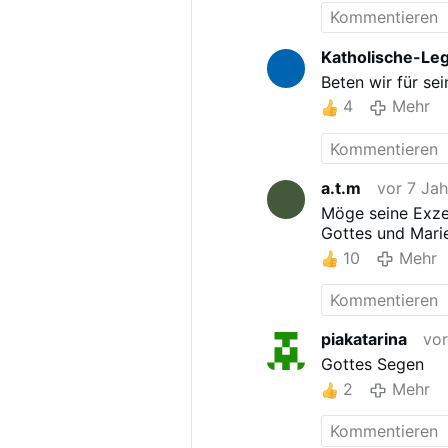
Katholische-Le
Beten wir für se
4
Mehr
a.t.m
vor 7 Ja
Möge seine Exze
Gottes und Mari
10
Mehr
piakatarina
vor
Gottes Segen
2
Mehr