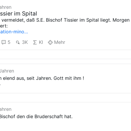
ahren
issier im Spital
 vermeldet, daß S.E. Bischof Tissier im Spital liegt. Morgen
ert:
nation-mino…
5
3K
KI
Mehr
 Jahren
 elend aus, seit Jahren. Gott mit ihm !
r
ahren
 Bischof den die Bruderschaft hat.