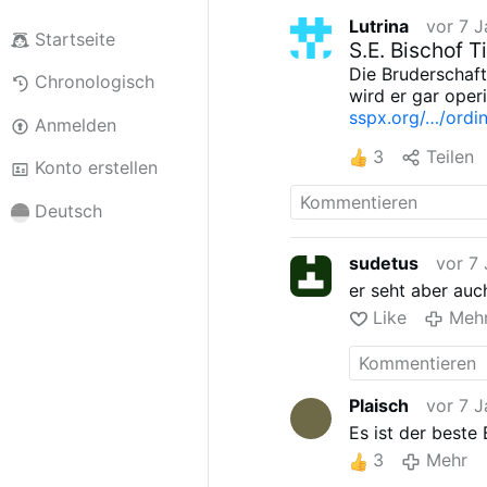
Lutrina
vor 7 J
Startseite
S.E. Bischof T
Die Bruderschaft
Chronologisch
wird er gar operi
sspx.org/…/ordi
Anmelden
3
Teilen
Konto erstellen
Deutsch
sudetus
vor 7
er seht aber auch
Like
Meh
Plaisch
vor 7 J
Es ist der beste
3
Mehr