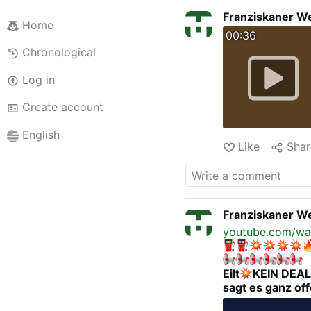
Franziskaner We
Home
00:36
Chronological
Log in
Create account
English
Like
Shar
Franziskaner We
youtube.com/wa
Eilt
KEIN DEA
sagt es ganz of
Schuberts Lage