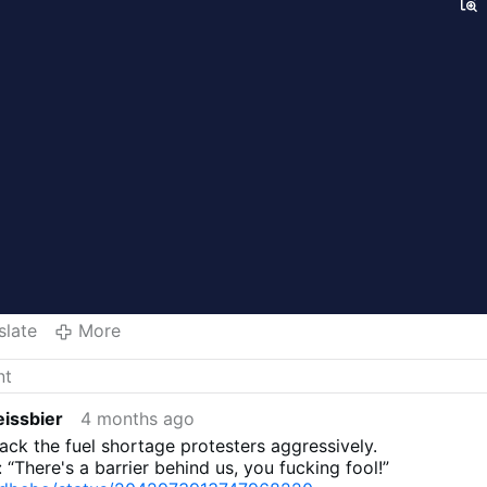
nten
slate
More
issbier
4 months ago
ack the fuel shortage protesters aggressively.
 “There's a barrier behind us, you fucking fool!”