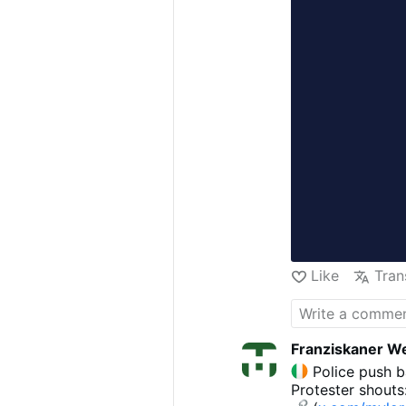
100.000 Abonne
Like
Tran
Franziskaner We
Police push b
Protester shouts: