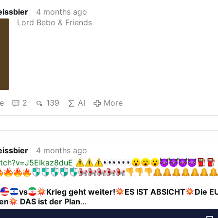
issbier
4 months ago
Lord Bebo & Friends
e
2
139
AI
More
issbier
4 months ago
tch?v=J5EIkaz8duE
L
vs
Krieg geht weiter!
ES IST ABSICHT
Die E
fen
DAS ist der Plan
meldung