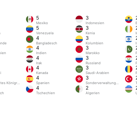
5
3
Mexiko
Indonesien
5
3
n
Venezuela
Kenia
I
4
3
ande
Bangladesch
Kolumbien
I
4
3
nien
Indien
Marokko
4
3
Irak
Russland
4
3
i
Kanada
Saudi-Arabien
4
3
gtes Königreich
Spanien
Sonderverwaltungsregion Ho
4
2
ich
Tschechien
Algerien