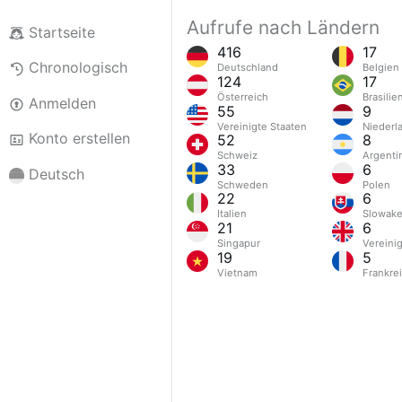
Aufrufe nach Ländern
Startseite
416
17
Chronologisch
Deutschland
Belgien
124
17
Österreich
Brasilie
Anmelden
55
9
Vereinigte Staaten
Niederl
Konto erstellen
52
8
Schweiz
Argenti
33
6
Deutsch
Schweden
Polen
22
6
Italien
Slowake
21
6
Singapur
Vereini
19
5
Vietnam
Frankre