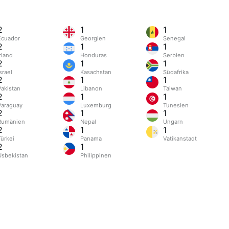
2
1
1
Ecuador
Georgien
Senegal
2
1
1
rland
Honduras
Serbien
2
1
1
srael
Kasachstan
Südafrika
2
1
1
Pakistan
Libanon
Taiwan
2
1
1
Paraguay
Luxemburg
Tunesien
2
1
1
Rumänien
Nepal
Ungarn
2
1
1
ngkong
Türkei
Panama
Vatikanstadt
2
1
Usbekistan
Philippinen