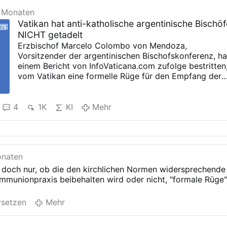
 Monaten
Vatikan hat anti-katholische argentinische Bischö
NICHT getadelt
Erzbischof Marcelo Colombo von Mendoza,
Vorsitzender der argentinischen Bischofskonferenz, ha
einem Bericht von InfoVaticana.com zufolge bestritten
vom Vatikan eine formelle Rüge für den Empfang der
Heiligen Kommunion erhalten zu haben.
Die Kontroverse begann, nachdem ElWanderer.com
letzte Woche
behauptet hatte
, sowohl Erzbischof
4
1K
KI
Mehr
Colombo als auch Bischof Gabriel Barba von San Luis
seien vom Vatikan gerügt worden, weil sie das Knien
zum Empfang der Kommunion verboten hatten.
Erzbischof Colombo bezeichnete die Berichte als "ein
onaten
Lüge" und "Fake News".
Im Gespräch mit Radio María betonte Erzbischof
t doch nur, ob die den kirchlichen Normen widersprechende
Colombo, dass an der Geschichte "nichts dran" sei un
mmunionpraxis beibehalten wird oder nicht, "formale Rüge
dass er nie eine offizielle Mitteilung des Vatikans in
dieser Angelegenheit erhalten habe.
setzen
Mehr
Bild: Marcelo Colombo, Gabriel Barba,
AI-Übersetzun