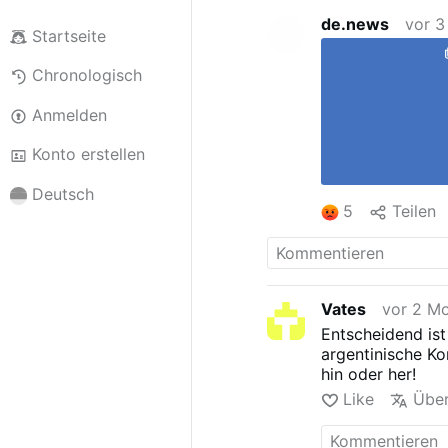
de.news
vor 3
Startseite
Chronologisch
Anmelden
Konto erstellen
Deutsch
5
Teilen
Vates
vor 2 M
Entscheidend is
argentinische Ko
hin oder her!
Like
Über