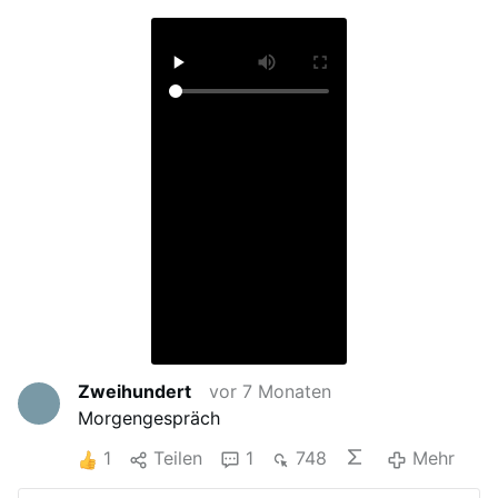
Zweihundert
vor 7 Monaten
Morgengespräch
1
Teilen
1
748
Mehr