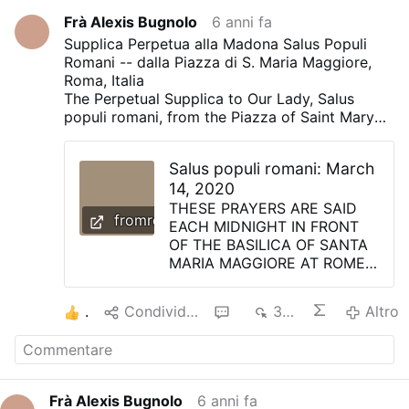
Frà Alexis Bugnolo
6 anni fa
Supplica Perpetua alla Madona Salus Populi
Romani -- dalla Piazza di S. Maria Maggiore,
Roma, Italia
The Perpetual Supplica to Our Lady, Salus
populi romani, from the Piazza of Saint Mary
Major's at Rome, Italy
trasmessa ogni notte alle 23:50 alle
Salus populi romani: March
ChiesaRomana.info
14, 2020
transmitted every night at 11:50 PM at
THESE PRAYERS ARE SAID
FromRome.Info
fromrome.info
EACH MIDNIGHT IN FRONT
OF THE BASILICA OF SANTA
MARIA MAGGIORE AT ROME
WE INVITE YOU TO JOIN US
VIA VIDEO AT FROM ROME
1
Condividere
1
323
Altro
INFO VIDEO PRESS BUTTON
TO SUBSCRIBE TO
FromRome.Info Video
Channel on Youtube. — Thank
you! (Our English translation
Frà Alexis Bugnolo
6 anni fa
in Blue — Prayer will be said