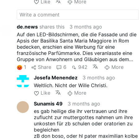
Like
More
de renovación de cara al Jubileo.
de.news
shares this
3 months ago
Auf den LED-Bildschirmen, die die Fassade und die
Apsis der Basilika Santa Maria Maggiore in Rom
bedecken, erschien eine Werbung für eine
französische Parfümmarke. Dies veranlasste eine
Gruppe von Anwohnern und Gläubigen aus dem
Monti-Viertel, einen Protestbrief an den Erzpriester
1
Share
6
942
More
Rolandas Makrickas zu schicken, in dem sie die
Josefa Menendez
3 months ago
"Kommerzialisierung" der historischen Basilika
kritisierten. Die Bildschirme wurden während der
Weltlich. Nicht der Wille Christi.
Restaurierungsarbeiten installiert, die Ende 2024
Like
More
begannen. Damals sagten Beamte des Vatikans,
dass die Werbeeinnahmen dazu beitragen, die
Sunamis 49
3 months ago
Renovierungskosten im Vorfeld des Jubiläums zu
es gab heilige die ihr vertrauen und ihre
decken.
zuflucht zur muttergottes nahmen um ihre
unkosten für zb schulen oder oratorien zu
begleichen
zB don boso, oder hl pater maximilian kolbe