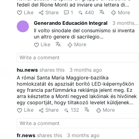
fedeli del Rione Monti ad inviare una lettera di
protesta all'Arciprete Rolandas Makrickas,
Like
Share
1
440
More
criticando quella che hanno descritto come la
Generando Educación Integral
3 months ago
'commercializzazione' della storica basilica. Gli
schermi sono stati installati durante i lavori di
Il volto sinodale del consumismo si inventa
restauro iniziati alla fine del 2024. All'epoca, i
un altro genere di sacrilegio...
funzionari del Vaticano dissero che gli introiti
Like
More
pubblicitari aiutavano a coprire i costi di
ristrutturazione in vista del Giubileo.
hu.news
shares this
3 months ago
A római Santa Maria Maggiore-bazilika
homlokzatát és apszisát borító LED-képernyőkön
egy francia parfümmárka reklámja jelent meg. Ez
arra késztette a Monti negyed lakóinak és hívőinek
egy csoportját, hogy tiltakozó levelet küldjenek
Rolandas Makrickas főpapnak, amelyben bírálták a
Like
Share
132
More
történelmi bazilika "elüzletiesedését". A
paravánokat a 2024 végén megkezdett restaurálási
munkálatok során helyezték el. Akkor a Vatikán
tisztviselői azt mondták, hogy a reklámbevételek
fr.news
shares this
3 months ago