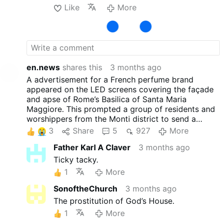
Like
More
en.news
shares this
3 months ago
A advertisement for a French perfume brand
appeared on the LED screens covering the façade
and apse of Rome’s Basilica of Santa Maria
Maggiore. This prompted a group of residents and
worshippers from the Monti district to send a
protest letter to the Archpriest Rolandas Makrickas,
3
Share
5
927
More
criticising what they described as the
Father Karl A Claver
3 months ago
“commercialisation” of the historic basilica. The
screens were installed during restoration works
Ticky tacky.
that began in late 2024. Back then, Vatican officials
1
More
said the advertising revenue helps cover
renovation costs ahead of the Jubilee.
SonoftheChurch
3 months ago
The prostitution of God’s House.
1
More