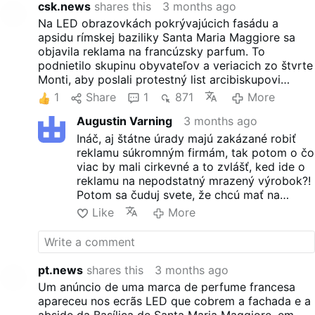
csk.news
shares this
3 months ago
al cardinale arciprete
Na LED obrazovkách pokrývajúcich fasádu a
Rolandas Mackrikas. «In
apsidu rímskej baziliky Santa Maria Maggiore sa
quanto membri del Comitato
objavila reklama na francúzsky parfum. To
cittadino del Rione Monti e
podnietilo skupinu obyvateľov a veriacich zo štvrte
residenti del Rione, vi
Monti, aby poslali protestný list arcibiskupovi
scriviamo per esprimervi il
Rolandovi Makrickasovi, v ktorom kritizovali to, čo
nostro profondo sgomento
1
Share
1
871
More
označili za "komercializáciu" historickej baziliky.
per i due enormi cartelloni
Augustin Varning
3 months ago
Obrazovky boli nainštalované počas
pubblicitari luminosi sulla
reštaurátorských prác, ktoré sa začali koncom roka
facciata e sull’abside della
Ináč, aj štátne úrady majú zakázané robiť
2024. Vatikánski predstavitelia vtedy uviedli, že
veneranda Basilica». Il gruppo
reklamu súkromným firmám, tak potom o čo
príjmy z reklamy pomáhajú pokryť náklady na
di fedeli si chiede se sia
viac by mali cirkevné a to zvlášť, ked ide o
renováciu pred jubileom.
necessario ricorrere a
reklamu na nepodstatný mrazený výrobok?!
pubblicità tanto appariscenti
Potom sa čuduj svete, že chcú mať na
che nulla hanno a che fare
streche Chrámu sv.Petra aj Bistro.
Like
More
con l'atmosfera e il luogo
sacro. Dal volto di Sinner che
fa da testimonial ad una
marca di caffè, piuttosto che
pt.news
shares this
3 months ago
all'ultimo modello di uno
Um anúncio de uma marca de perfume francesa
smartphone, fino a un
apareceu nos ecrãs LED que cobrem a fachada e a
profumo. Il tema che viene