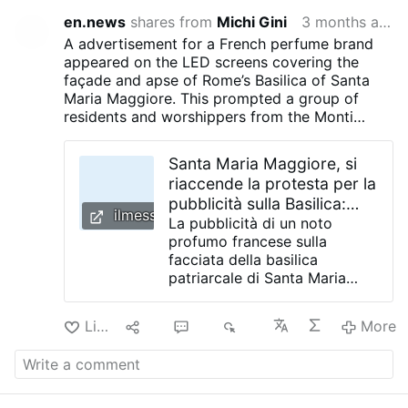
en.news
shares from
Michi Gini
3 months ago
A advertisement for a French perfume brand
appeared on the LED screens covering the
façade and apse of Rome’s Basilica of Santa
Maria Maggiore. This prompted a group of
residents and worshippers from the Monti
district to send a protest letter to the
Archpriest Rolandas Makrickas, criticising what
Santa Maria Maggiore, si
they described as the “commercialisation” of
riaccende la protesta per la
the historic basilica. The screens were installed
pubblicità sulla Basilica:
during restoration works that began in late
ilmessaggero.it
«Stop alla mercificazione»
La pubblicità di un noto
2024. Back then, Vatican officials said the
profumo francese sulla
advertising revenue helps cover renovation
facciata della basilica
costs ahead of the Jubilee.
patriarcale di Santa Maria
Maggiore è stata la goccia
che ha fatto di nuovo
Like
10
14
6K
More
traboccare il vaso facendo
insorgere un gruppo di fedeli
del quartiere Monti che,
alquanto sbigotti, hanno
inviato una lettera di protesta