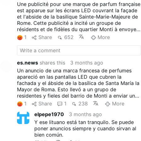
segítenek fedezni a felújítási költségeket a jubileum
Une publicité pour une marque de parfum française
előtt.
est apparue sur les écrans LED couvrant la façade
et l'abside de la basilique Sainte-Marie-Majeure de
Rome. Cette publicité a incité un groupe de
résidents et de fidèles du quartier Monti à envoyer
une lettre de protestation à l'archiprêtre Rolandas
1
Share
652
More
Makrickas, critiquant ce qu'ils décrivent comme la
"commercialisation" de la basilique historique. Les
écrans ont été installés pendant les travaux de
restauration qui ont commencé à la fin de l'année
es.news
shares this
3 months ago
2024. À l'époque, les responsables du Vatican
Un anuncio de una marca francesa de perfumes
avaient déclaré que les recettes publicitaires
apareció en las pantallas LED que cubren la
permettaient de couvrir les coûts de rénovation
fachada y el ábside de la basílica de Santa María la
avant le Jubilé.
Mayor de Roma. Esto llevó a un grupo de
residentes y fieles del barrio de Monti a enviar una
carta de protesta al arcipreste Rolandas Makrickas,
1
Share
1
238
More
criticando lo que calificaron de "comercialización"
elpepe1970
3 months ago
de la histórica basílica. Las pantallas se instalaron
durante unas obras de restauración que
Y ese lituano está tan tranquilo. Se puede
comenzaron a finales de 2024. En aquel entonces,
poner anuncios siempre y cuando sirvan al
los responsables vaticanos afirmaron que los
bien común.
ingresos publicitarios ayudaban a cubrir los costes