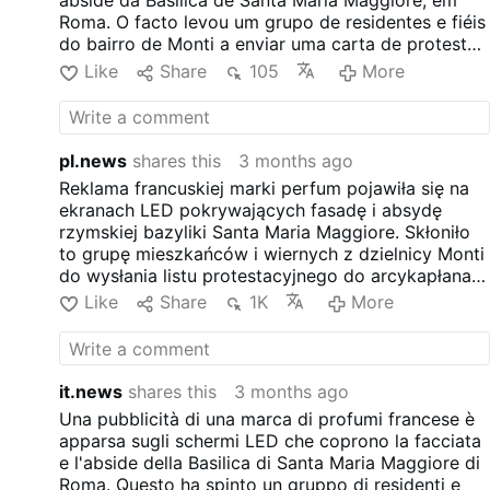
abside da Basílica de Santa Maria Maggiore, em
sollevato è la evidente
Roma. O facto levou um grupo de residentes e fiéis
“mercificazione” di Santa
do bairro de Monti a enviar uma carta de protesto
Maria Maggiore che il
ao arcipreste Rolandas Makrickas, criticando o que
Like
Share
105
More
Vaticano aveva motivato con
descreveram como a "comercialização" da basílica
la necessità di raccogliere …
histórica. Os ecrãs foram instalados durante as
obras de restauro que tiveram início no final de
2024. Na altura, os funcionários do Vaticano
pl.news
shares this
3 months ago
afirmaram que as receitas da publicidade ajudavam
Reklama francuskiej marki perfum pojawiła się na
a cobrir os custos de renovação antes do Jubileu.
ekranach LED pokrywających fasadę i absydę
rzymskiej bazyliki Santa Maria Maggiore. Skłoniło
to grupę mieszkańców i wiernych z dzielnicy Monti
do wysłania listu protestacyjnego do arcykapłana
Rolandasa Makrickasa, krytykując to, co określili
Like
Share
1K
More
jako "komercjalizację" zabytkowej bazyliki. Ekrany
zostały zainstalowane podczas prac
konserwatorskich, które rozpoczęły się pod koniec
2024 roku. Urzędnicy watykańscy twierdzili
it.news
shares this
3 months ago
wówczas, że przychody z reklam pomagają pokryć
Una pubblicità di una marca di profumi francese è
koszty renowacji przed Jubileuszem.
apparsa sugli schermi LED che coprono la facciata
e l'abside della Basilica di Santa Maria Maggiore di
Roma. Questo ha spinto un gruppo di residenti e