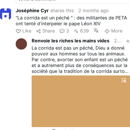
Joséphine Cyr
shares this
2 months ago
"La corrida est un péché " : des militantes de PETA
ont tenté d'interpeler le pape Léon XIV
Like
Share
3
639
More
Renvoie les riches les mains vides
2 months ago
e
La corrida est pas un péché, Dieu a donné
pouvoir aux hommes sur tous les animaux.
Par contre, avorter son enfant est un péché
et a autrement plus de conséquences sur la
société que la tradition de la corrida surtout
quand on voit la submersion migratoire en
cours pour les pays anciennement chrétien...
Bientôt tous ceux qui nous saoulent avec la
corrida depuis des années seront bien trop
occupés pour trouver un moyen de survivre
et continuer à faire distraction sur l'essentiel
de la guerre en cours !
Les animaux sont des espèces protégés et
pas les humains... Cherchez l'erreur de venir
défendre les animaux avant l'homme...