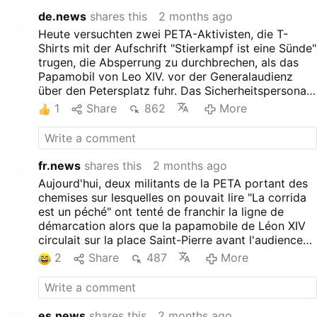
de.news
shares this
2 months ago
Heute versuchten zwei PETA-Aktivisten, die T-
Shirts mit der Aufschrift "Stierkampf ist eine Sünde"
trugen, die Absperrung zu durchbrechen, als das
Papamobil von Leo XIV. vor der Generalaudienz
über den Petersplatz fuhr. Das Sicherheitspersonal
fing sie fast sofort ab und eskortierte sie weg. Das
1
Share
862
More
Papamobil hielt kurz inne, aber die Audienz ging
ganz normal weiter.
fr.news
shares this
2 months ago
Aujourd'hui, deux militants de la PETA portant des
chemises sur lesquelles on pouvait lire "La corrida
est un péché" ont tenté de franchir la ligne de
démarcation alors que la papamobile de Léon XIV
circulait sur la place Saint-Pierre avant l'audience
générale. Le personnel de sécurité les a interceptés
2
Share
487
More
presque immédiatement et les a escortés. La
papamobile a fait une courte pause, mais
l'audience a continué comme si de rien n'était.
es.news
shares this
2 months ago