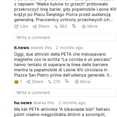
z napisem "Walka byków to grzech" próbowało
przekroczyć linię barier, gdy popemobile Leona XIV
krążył po Placu Świętego Piotra przed audiencją
generalną. Pracownicy ochrony przechwycili ich
niemal natychmiast i odeskortowali. Popemobile
Like
Share
962
More
zatrzymał się na chwilę, ale publiczność
kontynuowała normalnie.
it.news
shares this
2 months ago
Oggi, due attivisti della PETA che indossavano
magliette con la scritta "La corrida è un peccato"
hanno tentato di superare la linea delle barriere
mentre la papamobile di Leone XIV circolava in
Piazza San Pietro prima dell'udienza generale. Il
personale di sicurezza li ha intercettati quasi
1
Share
210
More
immediatamente e li ha scortati via. La papamobile
ha fatto una breve pausa, ma il pubblico ha
continuato normalmente.
hu.news
shares this
2 months ago
Ma két PETA aktivista "A bikaviadal bűn" feliratú
pólót viselve megpróbálta áttörni a sorompót,