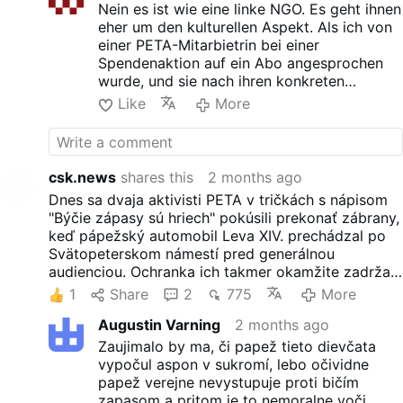
Nein es ist wie eine linke NGO. Es geht ihnen
eher um den kulturellen Aspekt. Als ich von
einer PETA-Mitarbietrin bei einer
Spendenaktion auf ein Abo angesprochen
wurde, und sie nach ihren konkreten
Aktionen gegen islamisches Schächten
Like
More
fragte hatte sie keine Probleme damit und
versuchte das Thema zu wechseln. Da hört
die Tierliebe dann ganz schnell auf
csk.news
shares this
2 months ago
Dnes sa dvaja aktivisti PETA v tričkách s nápisom
"Býčie zápasy sú hriech" pokúsili prekonať zábrany,
keď pápežský automobil Leva XIV. prechádzal po
Svätopeterskom námestí pred generálnou
audienciou. Ochranka ich takmer okamžite zadržala
a odviedla preč. Popemobil sa na chvíľu zastavil,
1
Share
2
775
More
ale audiencia pokračovala ako zvyčajne.
Augustin Varning
2 months ago
Zaujimalo by ma, či papež tieto dievčata
vypočul aspon v sukromí, lebo očividne
papež verejne nevystupuje proti bičím
zapasom a pritom je to nemoralne voči