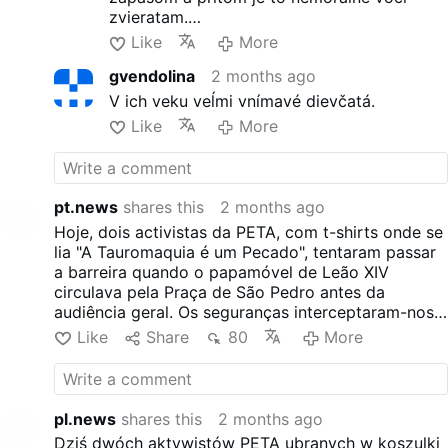
zvieratam.
Spomenul som si pritom na pp.Františka,
Like
More
ked tiež istá čiňanka na neho vybehla a
gvendolina
2 months ago
nechcel ju ani vypočuť.
Tieto scény môžu navonok vyzerať ako
V ich veku veĺmi vnímavé dievčatá.
trapne excesy ludí, ale pokial chcu
Like
More
upozorniť na skutočné hriechy, ktore sa
pachaju a papež na ne nereaguje tak potom
nech sa nečuduje, že aktivisti takto verejne
vystupuju
pt.news
shares this
2 months ago
Hoje, dois activistas da PETA, com t-shirts onde se
lia "A Tauromaquia é um Pecado", tentaram passar
a barreira quando o papamóvel de Leão XIV
circulava pela Praça de São Pedro antes da
audiência geral. Os seguranças interceptaram-nos
quase de imediato e escoltaram-nos para longe. O
Like
Share
80
More
papamóvel fez uma breve paragem, mas a
audiência continuou normalmente.
pl.news
shares this
2 months ago
Dziś dwóch aktywistów PETA ubranych w koszulki