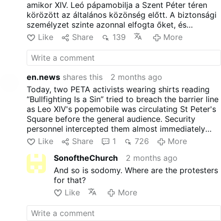
amikor XIV. Leó pápamobilja a Szent Péter téren
körözött az általános közönség előtt. A biztonsági
személyzet szinte azonnal elfogta őket, és
elkísérte őket. A pápamobil rövid időre megállt, de
Like
Share
139
More
a közönség a szokásos módon folytatta.
en.news
shares this
2 months ago
Today, two PETA activists wearing shirts reading
“Bullfighting Is a Sin” tried to breach the barrier line
as Leo XIV's popemobile was circulating St Peter's
Square before the general audience. Security
personnel intercepted them almost immediately
and escorted them away. The popemobile paused
Like
Share
1
726
More
briefly, but the audience continued as normal.
SonoftheChurch
2 months ago
And so is sodomy. Where are the protesters
for that?
Like
More