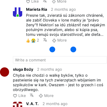
Like
More
Marieta Ria
2 months ago
Presne tak, zvieratá sú zákonom chránené,
ale zabiť človeka v lone matky je "právo
ženy"!! Niektorí sa idú zblázniť nad nejakým
potulným zvieraťom, alebo si kúpia psa,
tomu venujú svoju starostlivosť, ale dieťa
nechcú...
2
More
sługa Boży
2 months ago
Chyba nie chodzi o walkę byków, tylko o
pastwienie się na tych zwierzętach wbijaniem im
szpikulców w kark. Owszem - jest to grzech i coś
obrzydliwego.
Like
More
V. A. T.
2 months ago