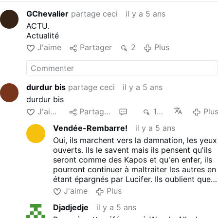
GChevalier
partage ceci
il y a 5 ans
ACTU.
Actualité
J'aime
Partager
2
Plus
durdur bis
partage ceci
il y a 5 ans
durdur bis
J'aime
Partager
2
104
Plu
Vendée-Rembarre!
il y a 5 ans
Oui, ils marchent vers la damnation, les yeux
ouverts. Ils le savent mais ils pensent qu'ils
seront comme des Kapos et qu'en enfer, ils
pourront continuer à maltraiter les autres en
étant épargnés par Lucifer. Ils oublient que
le Diable est lui aussi prisonnier et torturé
J'aime
Plus
dans les flammes de l'enfer. Ils devraient
Djadjedje
il y a 5 ans
réfléchir à cette pensée profonde: L'éternité
en enfer, c'est long, surtout vers la fin...