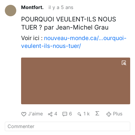
Montfort.
il y a 5 ans
POURQUOI VEULENT-ILS NOUS
TUER ? par Jean-Michel Grau
Voir ici :
nouveau-monde.ca/…ourquoi-
veulent-ils-nous-tuer/
J'aime
4
6
1 k
Plus