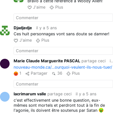
Bravo à cette référence à Woody Allen!
J'aime
Plus
Djadjedje
il y a 5 ans
Ces huit personnages vont sans doute se damner!
J'aime
Plus
Marie Claude Marguerite PASCAL
partage ceci
il y a 
nouveau-monde.ca/…ourquoi-veulent-ils-nous-tuer/
1
Partager
36
Plus
lacrimarum valle
partage ceci
il y a 5 ans
c'est effectivement une bonne question, eux-
mêmes sont mortels et perdront tout à la fin de
l'agonie, ils doivent être soutenus par Satan