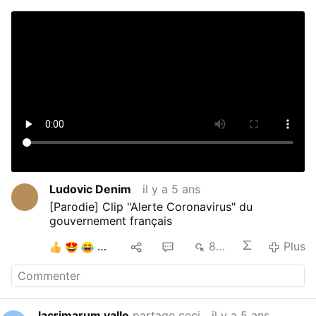
Ludovic Denim
il y a 5 ans
[Parodie] Clip "Alerte Coronavirus" du
gouvernement français
4
1
1
800
Plus
lacrimarum valle
partage ceci
il y a 5 ans