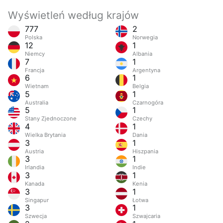
Wyświetleń według krajów
777
2
Polska
Norwegia
12
1
Niemcy
Albania
7
1
Francja
Argentyna
6
1
Wietnam
Belgia
5
1
Australia
Czarnogóra
5
1
Stany Zjednoczone
Czechy
4
1
Wielka Brytania
Dania
3
1
Austria
Hiszpania
3
1
Irlandia
Indie
3
1
Kanada
Kenia
3
1
Singapur
Łotwa
3
1
Szwecja
Szwajcaria