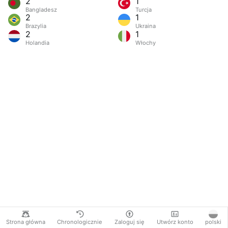
2
1
Bangladesz
Turcja
2
1
Brazylia
Ukraina
2
1
Holandia
Włochy
Strona główna
Chronologicznie
Zaloguj się
Utwórz konto
polski