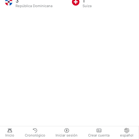
3
1
República Dominicana
Suiza
Inicio
Cronológico
Iniciar sesión
Crear cuenta
español