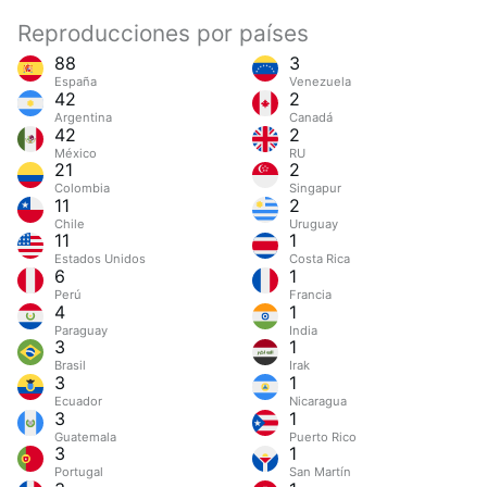
Reproducciones por países
88
3
España
Venezuela
42
2
Argentina
Canadá
42
2
México
RU
21
2
Colombia
Singapur
11
2
Chile
Uruguay
11
1
Estados Unidos
Costa Rica
6
1
Perú
Francia
4
1
Paraguay
India
3
1
Brasil
Irak
3
1
Ecuador
Nicaragua
3
1
Guatemala
Puerto Rico
3
1
Portugal
San Martín