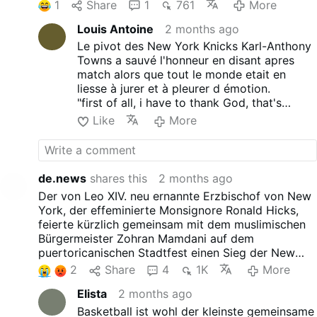
portoricain de la ville. Dimanche, Hicks a profité de
1
Share
1
761
More
l’homélie pendant l’Eucharistie pour parler à
Louis Antoine
2 months ago
nouveau de sa religion du basket-ball.
Le pivot des New York Knicks Karl-Anthony
Towns a sauvé l'honneur en disant apres
match alors que tout le monde etait en
liesse à jurer et à pleurer d émotion.
"first of all, i have to thank God, that's
because of Him we're here"
Like
More
(En premier lieu, je remercie Dieu, c'est
grâce à Lui que nous sommes enfin
champions).
Monseigneur a t il parlé de même ? J'en
de.news
shares this
2 months ago
doute, c est dire le triste état d'un consacré
Der von Leo XIV. neu ernannte Erzbischof von New
qui se perd en divertissement profane en
York, der effeminierte Monsignore Ronald Hicks,
oubliant l'essentiel et sa mort au monde, ce
feierte kürzlich gemeinsam mit dem muslimischen
que même ce joueur laïc, qui a travaillé
Bürgermeister Zohran Mamdani auf dem
toute sa vie pour ce trophée, arrive à faire.
puertoricanischen Stadtfest einen Sieg der New
Yorker Basketballmannschaft „Knicks“. Am Sonntag
2
Share
4
1K
More
nutzte Hicks die Predigt während der
Elista
2 months ago
Eucharistiefeier missbräuchlich, um erneut über
seine Basketball-Religion zu sprechen.
Basketball ist wohl der kleinste gemeinsame