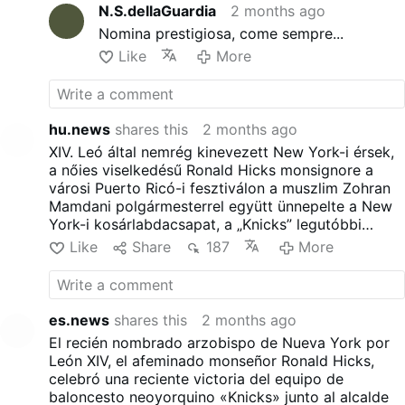
N.S.dellaGuardia
2 months ago
parlare nuovamente della sua religione del basket.
ktorí ovladaju športove podujatia a maju z
Nomina prestigiosa, come sempre...
nich zisk alebo je to pre nich pračka
špinavých penazi. Dokonca športovci su
Like
More
nutení aj prehrať zapas kvôli mafianom.
Sv.Bosco vedel naozaj oceniť šport, ked
hraval s deťmi futbal.
To bola skutočná hra, kde ich učil viťaziť ale
hu.news
shares this
2 months ago
aj prehravať
XIV. Leó által nemrég kinevezett New York-i érsek,
Nebolo to nasilu ako u profeisonalnych
a nőies viselkedésű Ronald Hicks monsignore a
športovcov či dokonca ako som sa stretol
városi Puerto Ricó-i fesztiválon a muszlim Zohran
aj v komunite Cenacolo, že povinne museli
Mamdani polgármesterrel együtt ünnepelte a New
všetci hrať futbal v nedeľu a navyše tvrdo,
York-i kosárlabdacsapat, a „Knicks” legutóbbi
silou-mocou pre viťazstvo.
győzelmét. Vasárnap Hicks visszaélt az
Like
Share
187
More
Kresťania, ak nebudu rozlišovať a
eucharisztia alatt elhangzott homíliával, hogy ismét
posudzovať aj šport, tak sa stanu otrokom
a kosárlabda-vallásáról beszéljen.
športu na ukor Boha a rodin
y
es.news
shares this
2 months ago
El recién nombrado arzobispo de Nueva York por
León XIV, el afeminado monseñor Ronald Hicks,
celebró una reciente victoria del equipo de
baloncesto neoyorquino «Knicks» junto al alcalde