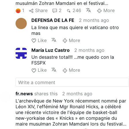
musulmán Zohran Mamdani en el festival
puertorriqueño de la ciudad. El domingo, Hicks
1
Share
2
246
More
aprovechó la homilía durante la Eucaristía para
DEFENSA DE LA FE
2 months ago
volver a hablar de su «religión del baloncesto».
La linea que mas quiere el vaticano otro
mas
Like
More
María Luz Castro
2 months ago
Un desastre total!!! ...me quedo con la
FSSPX
Like
More
fr.news
shares this
2 months ago
L'archevêque de New York récemment nommé par
Léon XIV, l'efféminé Mgr Ronald Hicks, a célébré
une récente victoire de l'équipe de basket-ball
new-yorkaise des « Knicks » en compagnie du
maire musulman Zohran Mamdani lors du festival