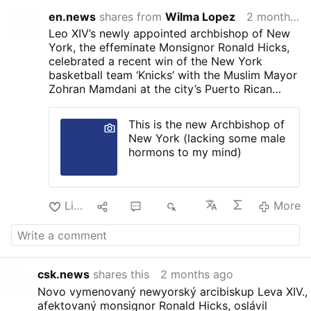
en.news
shares from
Wilma Lopez
2 months ago
Leo XIV’s newly appointed archbishop of New
York, the effeminate Monsignor Ronald Hicks,
celebrated a recent win of the New York
basketball team ‘Knicks’ with the Muslim Mayor
Zohran Mamdani at the city’s Puerto Rican
festival. On Sunday, Hicks abused the homily
during the Eucharist to talk about his
This is the new Archbishop of
basketball religion again.
New York (lacking some male
hormons to my mind)
Like
9
11
6K
More
csk.news
shares this
2 months ago
Novo vymenovaný newyorský arcibiskup Leva XIV.,
afektovaný monsignor Ronald Hicks, oslávil