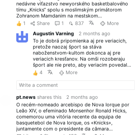
nedávne víťazstvo newyorského basketbalového
tímu „Knicks“ spolu s moslimským primátorom
Zohranom Mamdanim na mestskom
portorikánskom festivale. V nedeľu Hicks zneužil
1
Share
1
837
More
kázanie počas eucharistickej slávnosti, aby opäť
Augustin Varning
2 months ago
hovoril o svojom basketbalovom náboženstve.
To je dobrá pripomienka aj pre veriacich,
pretože naozaj šport sa stáva
naboženstvom-kultom dokonca aj pre
veriacich kresťanov. Na omši rozoberaju
šport ale nie preto, aby veriacim povedal
knaz ktorý šport je dobrý a ktorý zlý.
4
More
Šport častokrat aj knazi považuju ako
ovocie, ktoré si mislia, že už z principu
nemôže škodiť. To, že v Biblii sa jasne
hovorí o zlom ovocí v Raji, tak to beru ako
pt.news
shares this
2 months ago
nejaku symboliku a ked sa odvolate na
O recém-nomeado arcebispo de Nova Iorque por
zjaveni sv.Hildegardy, kde vyslovene
Leão XIV, o efeminado Monsenhor Ronald Hicks,
niektoré ovocia človeku škodia, tak sa
comemorou uma vitória recente da equipa de
usmievaju ako keby sv.Hildegarda spadla z
basquetebol de Nova Iorque, os «Knicks»,
Mesiaca.
juntamente com o presidente da câmara
To iste so športom. Len včera mal prezident
muçulmano Zohran Mamdani, no festival porto-