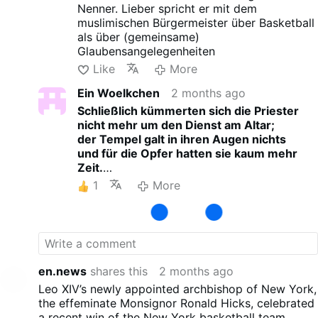
Nenner. Lieber spricht er mit dem
muslimischen Bürgermeister über Basketball
als über (gemeinsame)
Glaubensangelegenheiten
Like
More
Ein Woelkchen
2 months ago
Schließlich kümmerten sich die Priester
nicht mehr um den Dienst am Altar;
der Tempel galt in ihren Augen nichts
und für die Opfer hatten sie kaum mehr
Zeit.
2. Makkabäer 4
1
More
en.news
shares this
2 months ago
Leo XIV’s newly appointed archbishop of New York,
the effeminate Monsignor Ronald Hicks, celebrated
a recent win of the New York basketball team