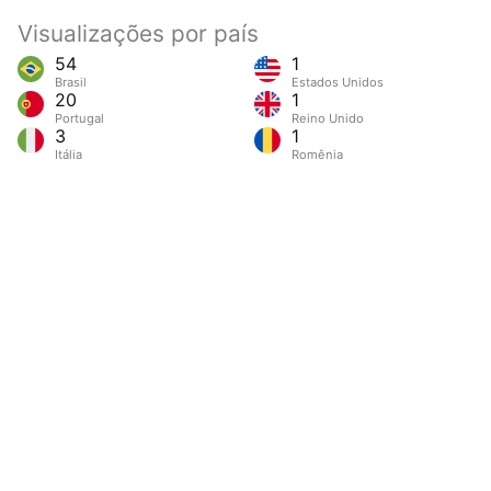
Visualizações por país
54
1
Brasil
Estados Unidos
20
1
Portugal
Reino Unido
3
1
Itália
Romênia