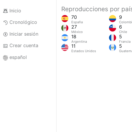
Reproducciones por paí
Inicio
70
9
Cronológico
España
Colomb
27
6
México
Chile
Iniciar sesión
18
5
Argentina
Francia
Crear cuenta
11
5
Estados Unidos
Guatem
español