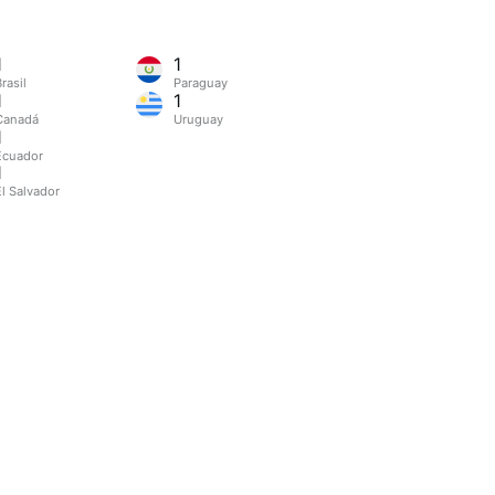
1
1
rasil
Paraguay
1
1
Canadá
Uruguay
1
Ecuador
1
El Salvador