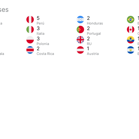
ses
5
2
ia
Perú
Honduras
B
3
2
Italia
Portugal
3
2
Polonia
RU
2
1
ala
Costa Rica
Austria