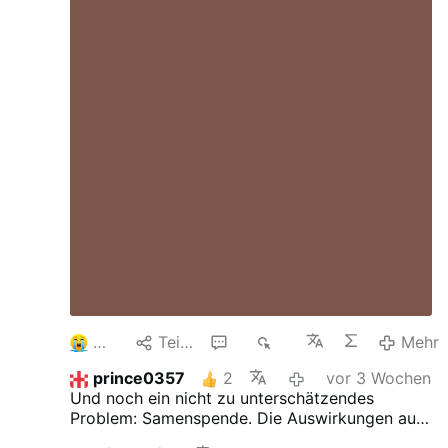
Leihmutter verpflichtet sich bereits vor der
Schwangerschaft vertraglich, eine Abtreibung
durchführen zu lassen, wenn die vereinbarten
Voraussetzungen erfüllt sind. Die Leihmutter
behält zwar ihr gesetzliches Recht, einen
Schwangerschaftsabbruch abzulehnen. Nach
dem Vertrag muss sie dann aber mit
erheblichen finanziellen Konsequenzen rechnen.
Der Vertrag greift weit in den Alltag der
Leihmutter ein. Er regelt nicht nur medizinische
Behandlungen, sondern auch ihr Verhalten
während der gesamten Schwangerschaft.
Entwickeln sich Drillinge oder noch mehr Föten,
sollen einzelne Föten gezielt abgetrieben
werden, um die Schwangerschaft medizinisch
zu entlasten. Stirbt die Leihmutter an den
Folgen der Schwangerschaft, haben weder …
4
Teilen
9
1K
Mehr
Mehr
prince0357
2
vor 3 Wochen
Und noch ein nicht zu unterschätzendes
Problem:
Samenspende.
Die Auswirkungen auf
einen eventuellen Inzest durch unbekannte