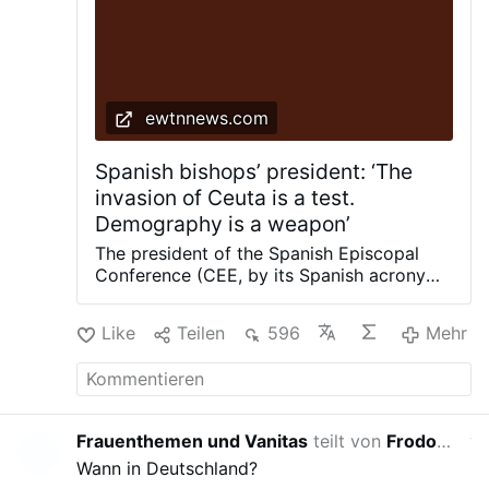
ewtnnews.com
Spanish bishops’ president: ‘The
invasion of Ceuta is a test.
Demography is a weapon’
The president of the Spanish Episcopal
Conference (CEE, by its Spanish acronym),
Archbishop Luis Argüello, stated that "the
invasion of Ceuta is a test. Demography is
Like
Teilen
596
Mehr
a weapon," referring to the crisis in recent
days caused by the massive illegal entry
of migrants into the Spanish city located
on the African coast — a situation Pope
Leo XIV has also described as "alarming."
Frauenthemen und Vanitas
teilt von
Frodo Baggins
vor 6 
In an Aug. 2 message shared on X,
Wann in Deutschland?
Argüello declared: “Biopolitics is key to