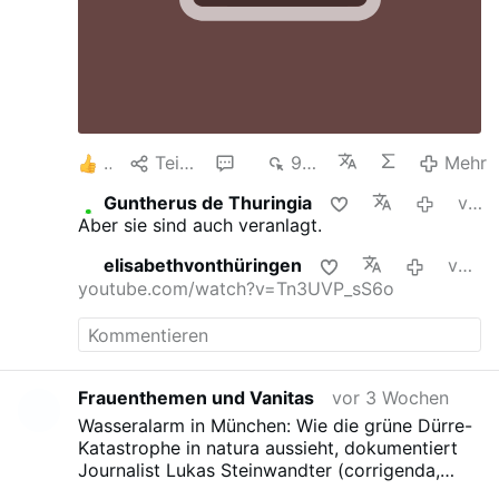
2
Teilen
2
968
Mehr
Guntherus de Thuringia
vor 3 Wochen
Aber sie sind auch veranlagt.
elisabethvonthüringen
vor 3 Wochen
youtube.com/watch?v=Tn3UVP_sS6o
Frauenthemen und Vanitas
vor 3 Wochen
Wasseralarm in München: Wie die grüne Dürre-
Katastrophe in natura aussieht, dokumentiert
Journalist Lukas Steinwandter (corrigenda,
@Marina Weiss )
in erschütternden Bildern. Im