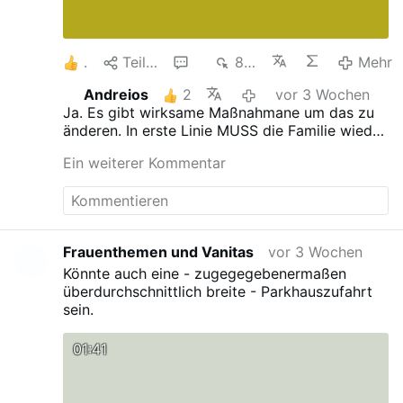
1
Teilen
2
874
Mehr
Andreios
2
vor 3 Wochen
Ja. Es gibt wirksame Maßnahmane um das zu
änderen. In erste Linie MUSS die Familie wieder
ins positive Licht und Bild zurückgebracht
Ein weiterer Kommentar
werden. Man MUSS die Mutterschaft und die
Vaterschaft sowie die ganze Familie wieder als
wichtige Funktion und Stellung in der
Gesellschaft ansehen. So wie es immer schon
war. Mutter zu sein ist eine Gnade und ein
Frauenthemen und Vanitas
vor 3 Wochen
Privileg und nicht ein Fluch, Kostenfaktor und
Könnte auch eine - zugegegebenermaßen
"Freiheitsblocker". Es gibt Vater und Mutter und
überdurchschnittlich breite - Parkhauszufahrt
nicht Elternteil I und II. Damit soll man anfangen
sein.
01:41