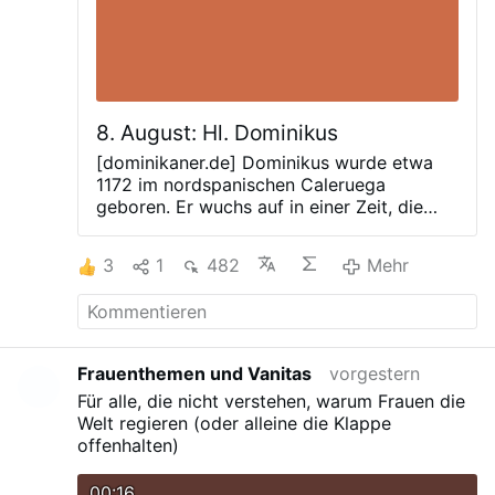
8. August: Hl. Dominikus
[dominikaner.de] Dominikus wurde etwa
1172 im nordspanischen Caleruega
geboren. Er wuchs auf in einer Zeit, die
bewegt war im Spannungsfeld von
traditionell-hierarchischen Strukturen, von
3
1
482
Mehr
Impulsen aus anderen Kulturen sowie vom
wachsenden Streben nach Wissen und
Bildung. Wissenschaftliche Methoden
entstanden, um argumentativ zu denken,
zu lehren und zu streiten. Die katholische
Frauenthemen und Vanitas
vorgestern
Kurie verlor an Einfluss und kämpfte gegen
Für alle, die nicht verstehen, warum Frauen die
andere Lehren und Splittergruppen an.
Welt regieren (oder alleine die Klappe
Dominikus ging zunächst den traditionellen
offenhalten)
Weg als Priester und Mitglied des
Domkapitels in Osma. Dort lernte er eine
00:16
klösterliche Lebensweise zu schätzen.
Auf