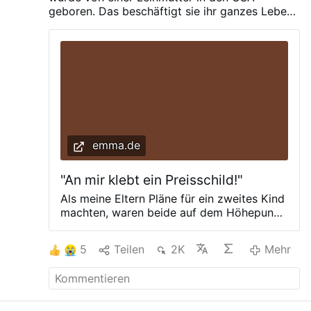
geboren. Das beschäftigt sie ihr ganzes Leben.
Warum Maurel heute eine der vehementesten
Stimmen gegen Leihmutterschaft ist.
emma.de
"An mir klebt ein Preisschild!"
Als meine Eltern Pläne für ein zweites Kind
machten, waren beide auf dem Höhepunkt
ihrer Karrieren. Meine Mutter hatte bereits
einen Sohn aus erster Ehe und war zu dem
5
Teilen
2K
Mehr
Zeitpunkt 48 Jahre alt und hatte Probleme
mit Unfruchtbarkeit. Aber mein Vater
wollte ein Kind aus seinen eigenen Genen.
Eine Adoption kam für ihn nicht in Frage.
Meine Eltern leben in den USA und sie