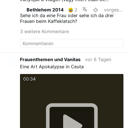
beszélnek folyamatosan)
Bethlehem 2014
2
vorgestern
Sehe ich da
eine
Frau oder sehe ich da
drei
Frauen beim Kaffeklatsch?
3 weitere Kommentare
Frauenthemen und Vanitas
vor 6 Tagen
Eine Art Apokalypse in Ceuta
00:34