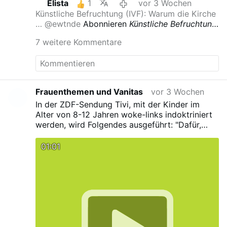
Elista
1
vor 3 Wochen
Verwandtschaft bis ins dritte Glied werden von
Künstliche Befruchtung (IVF): Warum die Kirche
allen Seiten negiert.
…
@ewtnde
Abonnieren
Künstliche Befruchtung
(IVF): Warum die Kirche
7 weitere Kommentare
Frauenthemen und Vanitas
vor 3 Wochen
In der ZDF-Sendung Tivi, mit der Kinder im
Alter von 8-12 Jahren woke-links indoktriniert
werden, wird Folgendes ausgeführt: "Dafür,
dass eine Leihmutter ein Kind zur Welt bringt,
zahlen die zukünftigen Eltern viel Geld." Nicht
01:01
gesagt wird, wie viel diese Frau von diesem
vielen Geld sieht. In der Ukraine beispielsweise
sind es, wenn es sich um eine "gute" Agentur
handelt, rund 15% des Gesamtbetrages.