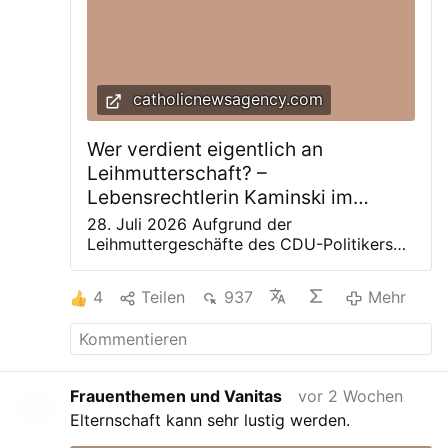
catholicnewsagency.com
Wer verdient eigentlich an
Leihmutterschaft? –
Lebensrechtlerin Kaminski im
Gespräch
28. Juli 2026 Aufgrund der
Leihmuttergeschäfte des CDU-Politikers
Jens Spahn und seines homosexuellen
Partners wurde die Debatte um das
4
Teilen
937
Mehr
ethisch komplexe Thema neu entfacht.
CNA Deutsch sprach deshalb mit Cornelia
Kaminski, der Vorsitzenden der „Aktion
Lebensrecht für Alle“ (ALfA), die sich
schon seit Jahren gegen Leihmutterschaft
Frauenthemen und Vanitas
vor 2 Wochen
einsetzt und umfassend über die Probleme
Elternschaft kann sehr lustig werden.
informiert. In der Debatte um
Leihmuttergeschäfte scheinen die