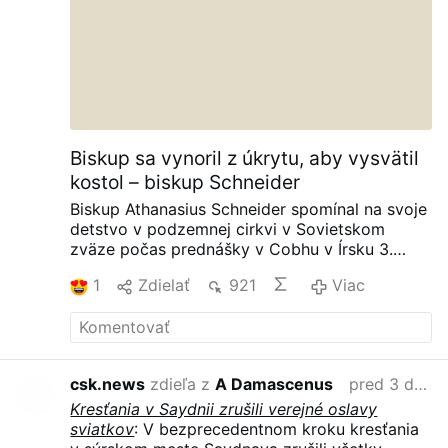
Biskup sa vynoril z úkrytu, aby vysvätil
kostol – biskup Schneider
Biskup Athanasius Schneider spomínal na svoje
detstvo v podzemnej cirkvi v Sovietskom
zväze počas prednášky v Cobhu v Írsku 3.
augusta, informuje portál AdVaticanum.com.
1
Zdielať
921
Viac
„Boli časy, keď sme mali takéto stretnutia, ale
museli sme zatvárať okná a dvere, lebo nás
kontrolovala tajná polícia, a museli sme skrývať
kňazov.“
Rozprával príbeh biskupa Alexandra
Chiru (1897–1983), tajného gréckokatolíckeho
csk.news
zdieľa z
A Damascenus
pred 3 dňami
biskupa, ktorého sovietske úrady naliehavo
Kresťania v Saydnii zrušili verejné oslavy
vyzývali, „aby nezaprel Krista, ale aby sa stal
sviatkov
: V bezprecedentnom kroku kresťania
pravoslávnym“, čím by prerušil spoločenstvo s