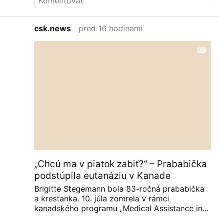
csk.news
pred 16 hodinami
„Chcú ma v piatok zabiť?“ – Prababička
podstúpila eutanáziu v Kanade
Brigitte Stegemann bola 83-ročná prababička
a kresťanka. 10. júla zomrela v rámci
kanadského programu „Medical Assistance in
Dying“ (MAiD) v Ontáriu.
Stegemannovej, u