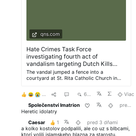
qns.com
Hate Crimes Task Force
investigating fourth act of
vandalism targeting Dutch Kills
church since 2024: NYPD
The vandal jumped a fence into a
courtyard at St. Rita Catholic Church in
Dutch Kills and smashed a statue of the
Blessed Mother with a hammer, knocking it
5
9
5
6 tis.
Viac
off the pedestal. Photos courtesy of
Diocese of Brooklyn The NYPD Hate
Společenství Imatrion
predvčerom
Crimes Task Force is investigating the
Heretic idolatry
latest act of vandalism at a frequently
targeted church in the Dutch Kills section
Caesar
1
pred 3 dňami
of Long Island City. The incident occurred
a kolko kostolov podpalili, ale co uz s blbcami,
in the confines of the 114th Precinct during
ktorí volili islamskeho blazna za starostu.