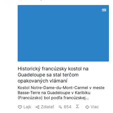
zdrojov: ‚Čo povedal Prevost v tom
dramatickom a kľúčovom momente?‘ ‚Myslím,
že nič.‘“
Oslabenie Opus Dei zvnútra
Interviewer Titinger opísal Prevosta ako
„trojského koňa“: „Rozumie protivníkovi,
nekonfrontuje ho otvorene, ale zneškodňuje ho
zvnútra. Je vždy tichý; preto nebol veľmi
známy.“
Roncagliolo túto charakteristiku
neodmieta a o Prevostovi hovorí v týchto
súvislostiach.
Vysvetľuje tiež, ako Prevost
oslabil Opus Dei: „Prevost rozdelil Opus Dei.
Ponúkol …
Viac
Historický francúzsky kostol na
Guadeloupe sa stal terčom
opakovaných vlámaní
Kostol Notre-Dame-du-Mont-Carmel v meste
Basse-Terre na Guadeloupe v Karibiku
(Francúzsko) bol podľa francúzskej
verejnoprávnej televízie Guadeloupe La 1ère za
Lajk
Zdielať
854
Viac
posledné štyri mesiace terčom približne
desiatich vlámaní.
Od konca marca sa do