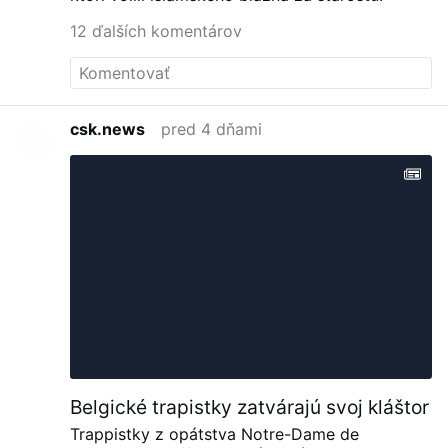
the early morning hours of Saturday, Aug.
1, when an unidentified man was seen on
12 ďalších komentárov
video surveillance jumping the fence into a
courtyard at St. Rita Roman Catholic
Church, located at 36-25 11th St., just
after 1:42 a.m. The vandal approached a
statue of the Blessed Mother and pulled
csk.news
pred 4 dňami
out a hammer from his shorts and
smashed the statue, causing it to fall off
its pedestal. He then tucked the hammer
back into his shorts, jumped back over the
fence and then walked away. According to
the Diocese of Brooklyn, which oversees
Catholic churches in Queens, it was …
Belgické trapistky zatvárajú svoj kláštor
Trappistky z opátstva Notre-Dame de