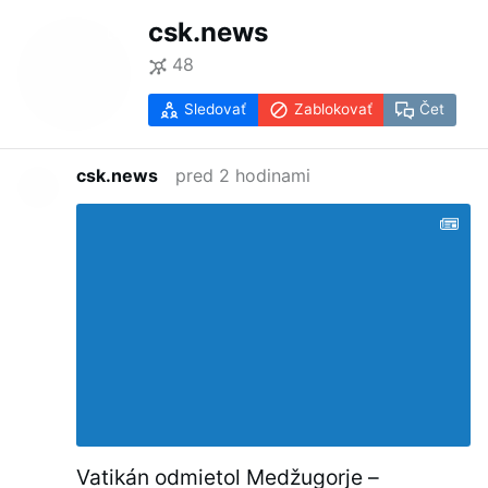
csk.news
48
Sledovať
Zablokovať
Čet
csk.news
pred 2 hodinami
Vatikán odmietol Medžugorje –