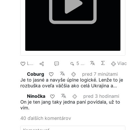
Lajk
10
32
5 tis.
Viac
Coburg
pred 7 minútami
Je to jasné a navyše úplne logické. Lenže to je
rozbuška oveľa väčšia ako celá Ukrajina a
NATO.
Ninočka
pred 3 hodinami
On je ten jang taky jedna paní povídala, už to
vím.
40 ďalších komentárov