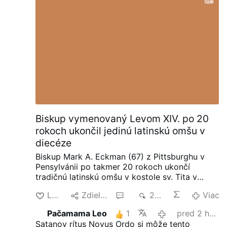
nikdy nerozhodují sami, ale jsou nástrojem
vyšetrovacej komisie pre Medžugorje, bežne
širšího vedení, které daleko přesahuje hranice
známej ako Ruiniho komisia.
Komisia, ktorej
římského spolku. (Pro méně chápavé – papež
predsedal kardinál Camillo Ruini …
Viac
je nástrojem vládců tohoto světa. Viz
angažovanost Bergoglia ve věci depopulace, tj.
očkování proti covidu, homosexualizace apod.)
Buď tak laskav, multinicku a Ducha svatého z
toho vynech.
Biskup vymenovaný Levom XIV. po 20
rokoch ukončil jedinú latinskú omšu v
diecéze
Biskup Mark A. Eckman (67) z Pittsburghu v
Pensylvánii po takmer 20 rokoch ukončí
tradičnú latinskú omšu v kostole sv. Tita v
Aliquippe.
Biskup Eckman bol v roku 2021
Lajk
Zdielať
1
208
Viac
menovaný za pomocného biskupa v
Pittsburghu. V júni 2025 ho Leo XIV. povýšil na
Pačamama Leo
1
pred 2 hodinami
biskupa v Pittsburghu.
V liste z 7. augusta
Satanov rítus Novus Ordo si môže tento