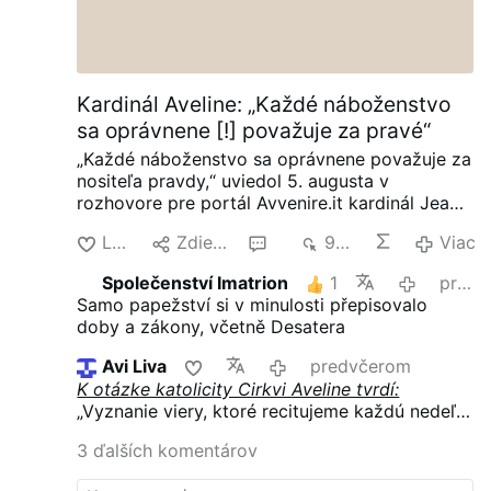
Kardinál Aveline: „Každé náboženstvo
sa oprávnene [!] považuje za pravé“
„Každé náboženstvo sa oprávnene považuje za
nositeľa pravdy,“ uviedol 5. augusta v
rozhovore pre portál Avvenire.it kardinál Jean-
Marc Aveline, arcibiskup Marseille a predseda
Lajk
Zdielať
5
908
Viac
Francúzskej biskupskej konferencie.
V
súvislosti s náboženskou rozmanitosťou v
Společenství Imatrion
1
predvčerom
Marseille [kde sa arabčina už dávno stala
Samo papežství si v minulosti přepisovalo
dominantným jazykom] kardinál Aveline opísal
doby a zákony, včetně Desatera
spolunažívanie moslimov, židov, budhistov a
kresťanov ako teologickú výzvu: „My sme
Avi Liva
predvčerom
nevymysleli pluralitu náboženstiev, ani
K otázke katolicity Cirkvi Aveline tvrdí:
skutočnosť, že každé náboženstvo sa
„Vyznanie viery, ktoré recitujeme každú nedeľu,
oprávnene považuje za nositeľa pravdy.“
K
stelesňuje povolanie Cirkvi k katolicite. Keby
otázke katolicity Cirkvi Aveline tvrdí: „Vyznanie
3 ďalších komentárov
som sa narodil v Číne, bol by som
viery, ktoré recitujeme každú nedeľu, stelesňuje
konfucianista; v Japonsku by som bol
povolanie Cirkvi k katolicite. Keby som sa