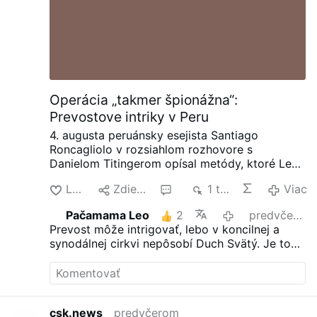
umelej inteligencie
Operácia „takmer špionážna“:
Prevostove intriky v Peru
4. augusta peruánsky esejista Santiago
Roncagliolo v rozsiahlom rozhovore s
Danielom Titingerom opísal metódy, ktoré Leo
XIV. používal v zákulisí ako biskup Robert
Lajk
Zdielať
1
1 tis.
Viac
Prevost z peruánskeho Chiclayo.
Podľa
Roncagliola Prevost nenápadne budoval
Pačamama Leo
2
predvčerom
koalície, rozdeľoval protivníkov, riadil
Prevost môže intrigovať, lebo v koncilnej a
informácie a uprednostňoval diskrétne
synodálnej cirkvi nepôsobí Duch Svätý. Je to
politické konanie pred verejnou konfrontáciou.
rýdzo ľudská organizácia.
Roncagliolo vo všeobecnosti sympatizuje s
Leom XIV.
„Ako postava, o ktorej sa má
rozprávať, bol nočnou morou. Nemá žiadne
hlášky, žiadne scény, žiadne gestá. Spýtate sa
csk.news
predvčerom