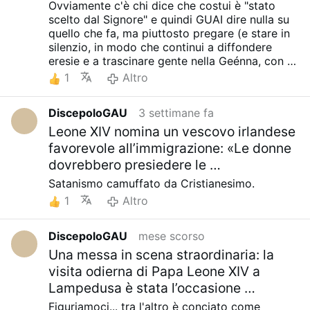
Ovviamente c'è chi dice che costui è "stato
scelto dal Signore" e quindi GUAI dire nulla su
quello che fa, ma piuttosto pregare (e stare in
silenzio, in modo che continui a diffondere
eresie e a trascinare gente nella Geénna, con le
sue favole).
1
Altro
Mi spiace.. ma io da Cristiano vero son tenuto
a condannare fermamente l'operato di quello
DiscepoloGAU
3 settimane fa
che originariamente, probabilmente era un
uomo di chiesa, ma che adesso è solo un falso
Leone XIV nomina un vescovo irlandese
profeta a cui prendere le distanze, in quanto
favorevole all’immigrazione: «Le donne
diffonde eresie, apostasia e trascina nel fango
dovrebbero presiedere le …
la Verità rivelata da Dio, per non parlare del
Satanismo camuffato da Cristianesimo.
costo che ha comportato la nostra redenzione
ai suoi occhi.
1
Altro
Guardare la persona accanto a voi e pensare
"questo è mio fratello, questa è mia sorella" è
DiscepoloGAU
mese scorso
un'azione insulsa, che non porta a niente, in
Una messa in scena straordinaria: la
quanto chi è lì, essendo fratello o sorella in
Cristo (e non a caso, come vogliono i seguaci
visita odierna di Papa Leone XIV a
dell'Anticristo), lo è già in virtù della sua fede.
Lampedusa è stata l’occasione …
Sceneggiate emozionalistiche e
Figuriamoci... tra l'altro è conciato come
sentimentalistiche sono idiozie umanistiche che