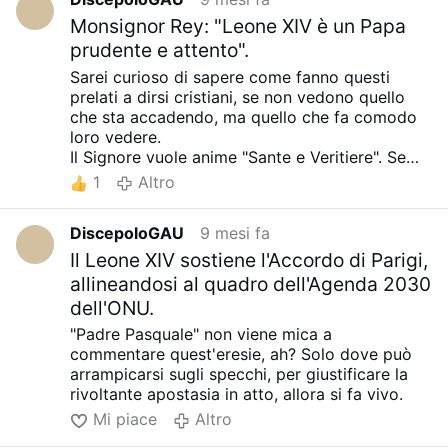
Monsignor Rey: "Leone XIV è un Papa
prudente e attento".
Sarei curioso di sapere come fanno questi
prelati a dirsi cristiani, se non vedono quello
che sta accadendo, ma quello che fa comodo
loro vedere.
Il Signore vuole anime "Sante e Veritiere". Se
fingi di non vedere come stanno le cose, non
1
Altro
sei veritiero, ma ami e pratichi la menzogna.
DiscepoloGAU
9 mesi fa
Il Leone XIV sostiene l'Accordo di Parigi,
allineandosi al quadro dell'Agenda 2030
dell'ONU.
"Padre Pasquale" non viene mica a
commentare quest'eresie, ah? Solo dove può
arrampicarsi sugli specchi, per giustificare la
rivoltante apostasia in atto, allora si fa vivo.
Mi piace
Altro