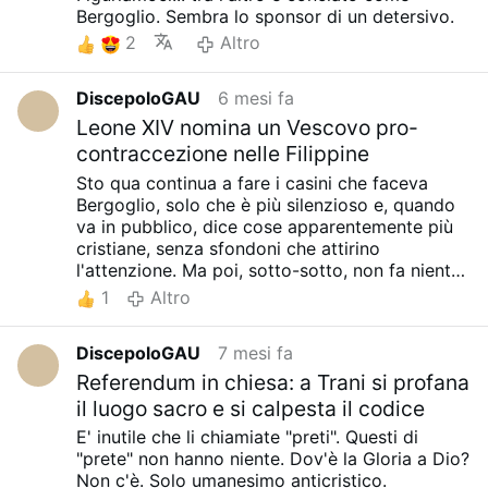
Bergoglio. Sembra lo sponsor di un detersivo.
confondono i fedeli, facendo loro credere che
2
Altro
basti questo genere di atteggiamenti
imbarazzanti e spiritualmente inconsistenti, per
piacere a Dio, mentre nel frattempo l'Atto
DiscepoloGAU
6 mesi fa
Penitenziale viene gettato nel fango.
Leone XIV nomina un Vescovo pro-
contraccezione nelle Filippine
Sto qua continua a fare i casini che faceva
Bergoglio, solo che è più silenzioso e, quando
va in pubblico, dice cose apparentemente più
cristiane, senza sfondoni che attirino
l'attenzione. Ma poi, sotto-sotto, non fa niente
di diverso da quello che faceva l'Argentino.
1
Altro
DiscepoloGAU
7 mesi fa
Referendum in chiesa: a Trani si profana
il luogo sacro e si calpesta il codice
E' inutile che li chiamiate "preti". Questi di
"prete" non hanno niente. Dov'è la Gloria a Dio?
Non c'è. Solo umanesimo anticristico.