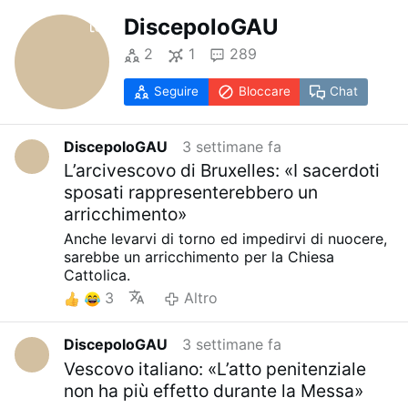
DiscepoloGAU
2
1
289
Seguire
Bloccare
Chat
DiscepoloGAU
3 settimane fa
L’arcivescovo di Bruxelles: «I sacerdoti
sposati rappresenterebbero un
arricchimento»
Anche levarvi di torno ed impedirvi di nuocere,
sarebbe un arricchimento per la Chiesa
Cattolica.
3
Altro
DiscepoloGAU
3 settimane fa
Vescovo italiano: «L’atto penitenziale
non ha più effetto durante la Messa»