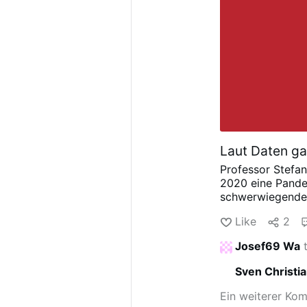
Laut Daten g
Professor Stefa
2020 eine Pande
schwerwiegender
Grippe verschwa
Like
2
Sterblichkeit war
erst ab 2021 [ku
Josef69 Wa
t
Vorstellung eine
Massentests... [
Sven Christi
mehr Kranke und 
muss sich auch 
Ein weiterer Ko
tatsächlich dazu 