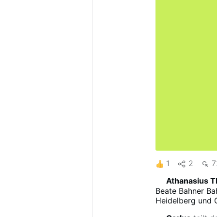
1
2
7
Athanasius 
Beate Bahner
Ba
Heidelberg und G
zugelassen. Nach