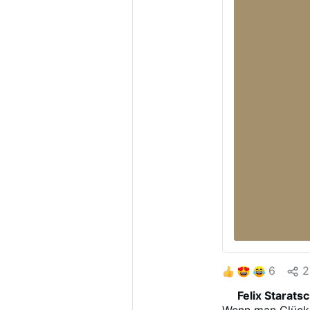
6
2
Felix Starats
Wenn man Glück 