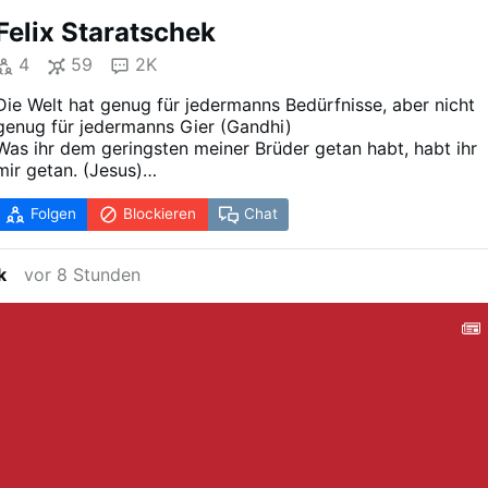
Felix Staratschek
4
59
2K
Die Welt hat genug für jedermanns Bedürfnisse, aber nicht
genug für jedermanns Gier (Gandhi)
Was ihr dem geringsten meiner Brüder getan habt, habt ihr
mir getan. (Jesus)
Nicht alle Umweltschützer müssen Christen sein, aber alle
Christen müssen Umweltschützer sein. (?)
Folgen
Blockieren
Chat
Corona-Staatsverbrechen: "Ich will Handschellen klicken
hören!"
k
vor 8 Stunden