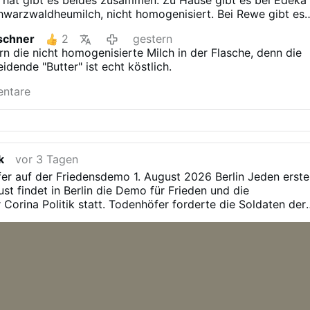
hwarzwaldheumilch, nicht homogenisiert. Bei Rewe gibt es
steht leider nicht Heumilch drauf, aber vielleicht haben die
schner
2
gestern
ch kaufe nach der Frühschicht montags und freitags im
rn die nicht homogenisierte Milch in der Flasche, denn die
nach der Spätschicht zwischen zwei Bussen täglich bei
idende "Butter" ist echt köstlich.
ich umsteigen muss. Ich weiß genau was ich brauche und
er Umsteigezeit.
entare
k
vor 3 Tagen
er auf der Friedensdemo 1. August 2026 Berlin
Jeden erste
t findet in Berlin die Demo für Frieden und die
 Corina Politik statt. Todenhöfer forderte die Soldaten der
keine rechtswidrigen Befehle zu befolgen. Und das
 einer übergriffig en Politik zu verteidigen. Die Bundeswehr
Weise völkerrechtswidrige Kriege unterstützen.