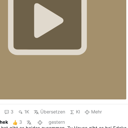
3
1K
Übersetzen
KI
Mehr
chek
3
gestern
hat gibt es beides zusammen. Zu Hause gibt es bei Edeka