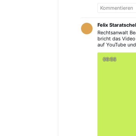
der Fall war, od
Einfach mal hint
(@MDiener72345
Felix Staratsche
Mehr
Rechtsanwalt Be
bricht das Video
auf YouTube und 
Medizinrecht un
06:56