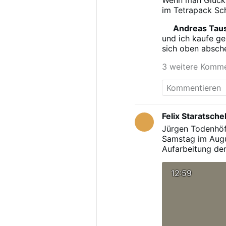
im Tetrapack Sc
die in Flaschen, 
Andreas Tau
das vergessen. I
und ich kaufe ge
Reformhaus ein, 
sich oben absche
einen Rewe, wo 
schaffe das in d
3 weitere Komm
Felix Staratsche
Jürgen Todenhöf
Samstag im Augus
Aufarbeitung der
Bundeswehr auf 
Volkerrecht statt
12:59
dürfe in keiner 