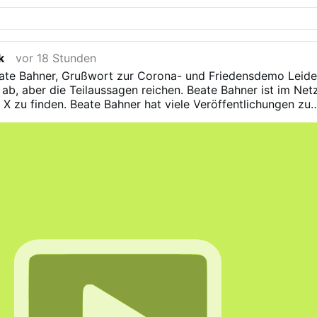
er ob sie eher dazu dienten, die Impfskepsis zu überwinden.
erfragen was lief da ab.
Link zum Video
Matthias V. Diener
) on X
Und diese Entlarvung ist auch schon älter, denn …
k
vor 18 Stunden
ate Bahner, Grußwort zur Corona- und Friedensdemo
Leide
 ab, aber die Teilaussagen reichen. Beate Bahner ist im Net
X zu finden.
Beate Bahner hat viele Veröffentlichungen zu
d Corona verfasst.