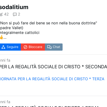
sodalitium
42
2
"Non si può fare del bene se non nella buona dottrina"
(padre Vallet)
Integralmente cattolici
www.sodalitium.biz
Seguire
Bloccare
Chat
nni fa
PER LA REGALITÀ SOCIALE DI CRISTO * SECOND
GIORNATA PER LA REGALITÀ SOCIALE DI CRISTO * TERZA
nni fa