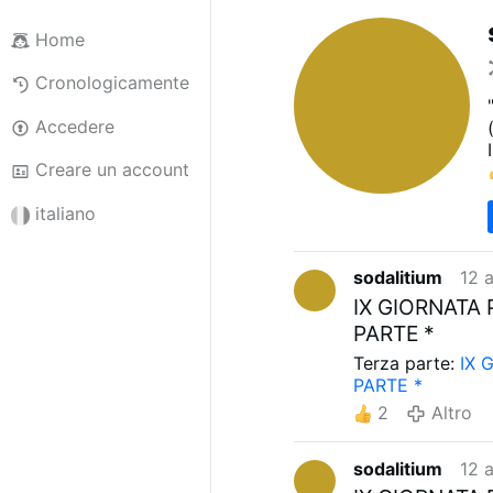
Home
Cronologicamente
Accedere
Creare un account
italiano
sodalitium
12 a
IX GIORNATA 
PARTE *
Terza parte:
IX 
PARTE *
2
Altro
sodalitium
12 a