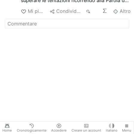
superare le tentazioni ricorrendo alla Parola di
Dio e a contemplare con stupore la grandezza
Mi piace
Condividere
2K
Altro
del dono di grazia della giustificazione operata
da Gesù
Home
Cronologicamente
Accedere
Creare un account
italiano
Menu