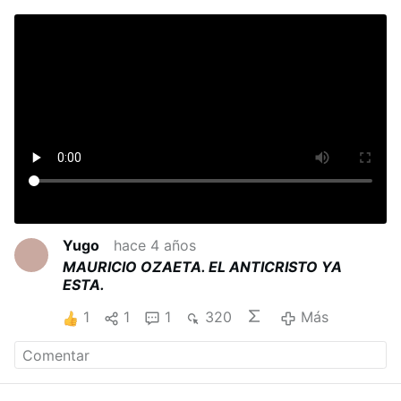
Yugo
hace 4 años
MAURICIO OZAETA. EL ANTICRISTO YA
ESTA.
1
1
1
320
Más